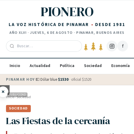
Saltar al contenido
PIONERO
LA VOZ HISTÓRICA DE PINAMAR
DESDE 1981
AÑO
XLVI
·
JUEVES, 6 DE AGOSTO
· PINAMAR, BUENOS AIRES
f
Inicio
Actualidad
Política
Sociedad
Economía
PINAMAR HOY
·
💵 Dólar blue
$
1530
· oficial $
1520
×
PUBLICIDAD
Inicio
›
Sociedad
SOCIEDAD
Las Fiestas de la cercanía