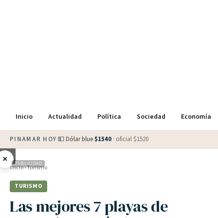
Inicio
Actualidad
Política
Sociedad
Economía
PINAMAR HOY
·
💵 Dólar blue
$
1540
· oficial $
1520
×
PUBLICIDAD
Inicio
›
Turismo
TURISMO
Las mejores 7 playas de