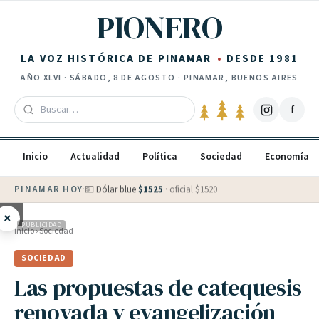
Saltar al contenido
PIONERO
LA VOZ HISTÓRICA DE PINAMAR
DESDE 1981
AÑO
XLVI
·
SÁBADO, 8 DE AGOSTO
· PINAMAR, BUENOS AIRES
f
Inicio
Actualidad
Política
Sociedad
Economía
PINAMAR HOY
·
💵 Dólar blue
$
1525
· oficial $
1520
×
PUBLICIDAD
Inicio
›
Sociedad
SOCIEDAD
Las propuestas de catequesis
renovada y evangelización