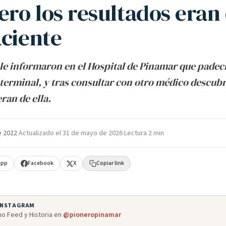
ero los resultados eran
aciente
le informaron en el Hospital de Pinamar que padec
erminal, y tras consultar con otro médico descubr
ran de ella.
e 2022
·
Actualizado el
31 de mayo de 2026
·
Lectura 2 min
App
Facebook
X
Copiar link
 INSTAGRAM
o Feed y Historia en
@pioneropinamar