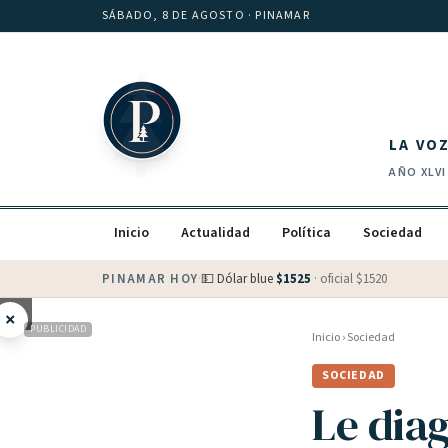
Saltar al contenido
SÁBADO, 8 DE AGOSTO
· PINAMAR
LA VO
AÑO
XLVI
Inicio
Actualidad
Política
Sociedad
PINAMAR HOY
·
💵 Dólar blue
$
1525
· oficial $
1520
×
PUBLICIDAD
Inicio
›
Sociedad
SOCIEDAD
Le dia