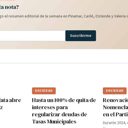
ta nota?
o el resumen editorial de la semana en Pinamar, Cariló, Ostende y Valeria d
Suscribirme
SOCIEDAD
SOCIEDAD
lata abre
Hasta un 100% de quita de
Renovaci
ez
intereses para
Nomenclad
regularizar deudas de
en el Par
Tasas Municipales
Durante 2024, 