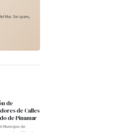
el Mar. Sin spam,
ón de
ores de Calles
tido de Pinamar
el Municipio de