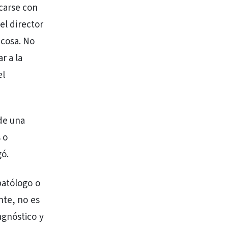
carse con
el director
 cosa. No
r a la
el
 de una
 o
gó.
patólogo o
nte, no es
agnóstico y