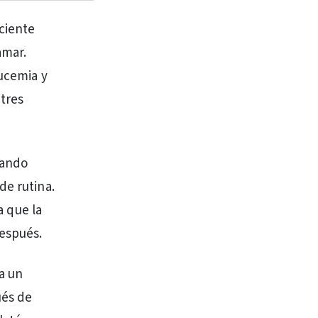
ciente
amar.
eucemia y
tres
uando
de rutina.
a que la
espués.
 a un
ués de