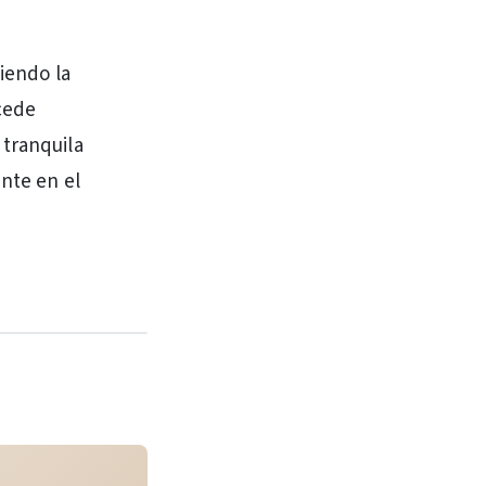
tiendo la
cede
 tranquila
ente en el