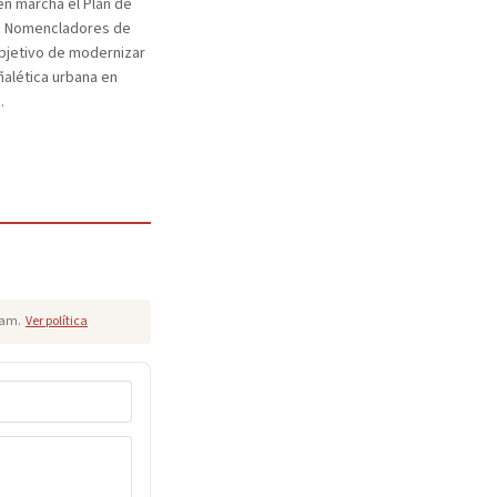
n marcha el Plan de
e Nomencladores de
objetivo de modernizar
eñalética urbana en
.
pam.
Ver política