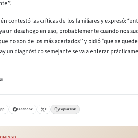
nte”.
n contestó las críticas de los familiares y expresó: “en
aya un desahogo en eso, probablemente cuando nos su
que no son de los más acertados” y pidió “que se quede
 hay un diagnóstico semejante se va a enterar prácticam
va
App
Facebook
X
Copiar link
 DOMINGO