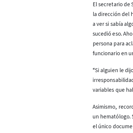
El secretario de
la dirección del 
a ver si sabía a
sucedió eso. Aho
persona para acl
funcionario en u
“Si alguien le d
irresponsabilida
variables que ha
Asimismo, record
un hematólogo. S
el único documen