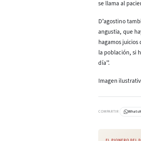
se llama al pacie
D’agostino tambié
angustia, que h
hagamos juicios 
la población, si
día”.
Imagen ilustrati
PUBLICIDAD
COMPARTIR
Whats
EL PIONERO DEL