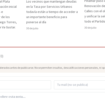
Pinamar puso e
el Plata
Los vecinos que mantengan deudas
Renovación d
ción inicial
en la Tasa por Servicios Urbanos
Calles con el 
s e
todavía están a tiempo de acceder a
y unificar la s
r de los
un importante beneficio para
todo el Partido
iego Torres,
ponerse al día
 Va Gustar.
30 de julio
30 de julio
(
0
)
erados antes de publicarse. No se permiten insultos, descalificaciones personales, ni s