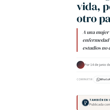
vida, p
otro p
A una mujer 
enfermedad t
estudios no e
Por
·
14 de junio d
COMPARTIR
Whats
TAMBIÉN EN
Publicada com