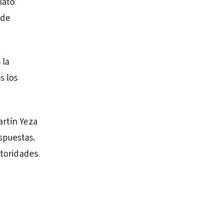
lató
 de
 la
s los
artín Yeza
spuestas.
utoridades