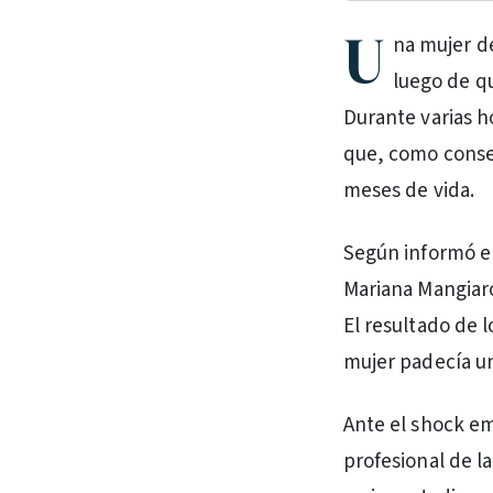
U
na mujer d
luego de q
Durante varias h
que, como consec
meses de vida.
Según informó el
Mariana Mangiaro
El resultado de l
mujer padecía u
Ante el shock em
profesional de 