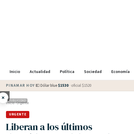
Inicio
Actualidad
Política
Sociedad
Economía
PINAMAR HOY
·
💵 Dólar blue
$
1530
· oficial $
1520
×
PUBLICIDAD
Inicio
›
Urgente
URGENTE
Liberan a los últimos