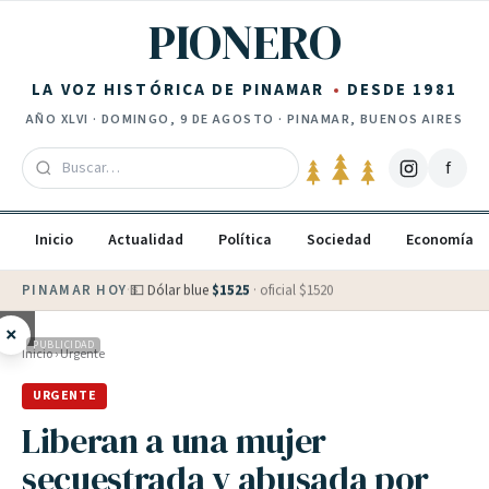
Saltar al contenido
PIONERO
LA VOZ HISTÓRICA DE PINAMAR
DESDE 1981
AÑO
XLVI
·
DOMINGO, 9 DE AGOSTO
· PINAMAR, BUENOS AIRES
f
Inicio
Actualidad
Política
Sociedad
Economía
PINAMAR HOY
·
💵 Dólar blue
$
1525
· oficial $
1520
×
PUBLICIDAD
Inicio
›
Urgente
URGENTE
Liberan a una mujer
secuestrada y abusada por