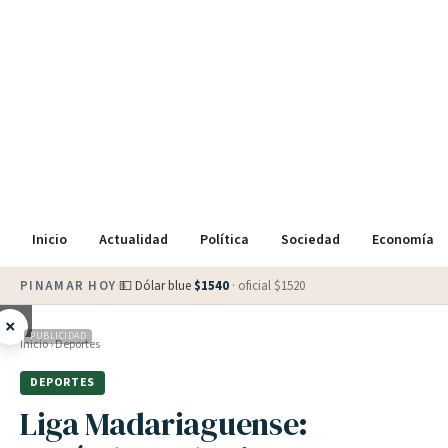
Inicio
Actualidad
Política
Sociedad
Economía
PINAMAR HOY
·
💵 Dólar blue
$
1540
· oficial $
1520
×
PUBLICIDAD
Inicio
›
Deportes
DEPORTES
Liga Madariaguense: