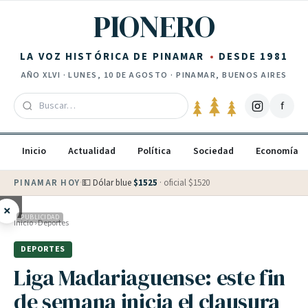
Saltar al contenido
PIONERO
LA VOZ HISTÓRICA DE PINAMAR
DESDE 1981
AÑO
XLVI
·
LUNES, 10 DE AGOSTO
· PINAMAR, BUENOS AIRES
f
Inicio
Actualidad
Política
Sociedad
Economía
PINAMAR HOY
·
💵 Dólar blue
$
1525
· oficial $
1520
×
PUBLICIDAD
Inicio
›
Deportes
DEPORTES
Liga Madariaguense: este fin
de semana inicia el clausura