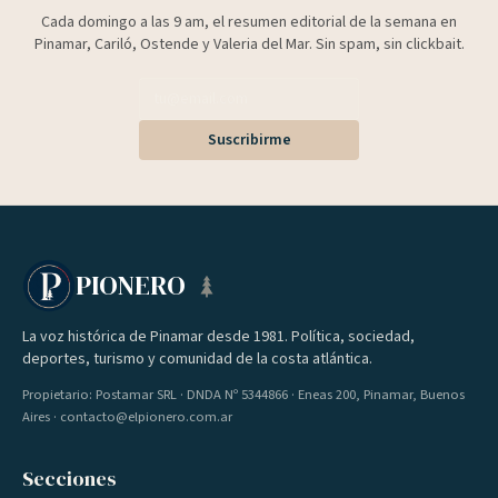
Cada domingo a las 9 am, el resumen editorial de la semana en
Pinamar, Cariló, Ostende y Valeria del Mar. Sin spam, sin clickbait.
Suscribirme
PIONERO
La voz histórica de Pinamar desde 1981. Política, sociedad,
deportes, turismo y comunidad de la costa atlántica.
Propietario: Postamar SRL · DNDA Nº 5344866 · Eneas 200, Pinamar, Buenos
Aires · contacto@elpionero.com.ar
Secciones