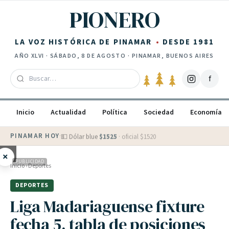
Saltar al contenido
PIONERO
LA VOZ HISTÓRICA DE PINAMAR
DESDE 1981
AÑO
XLVI
·
SÁBADO, 8 DE AGOSTO
· PINAMAR, BUENOS AIRES
f
Inicio
Actualidad
Política
Sociedad
Economía
PINAMAR HOY
·
💵 Dólar blue
$
1525
· oficial $
1520
×
PUBLICIDAD
Inicio
›
Deportes
DEPORTES
Liga Madariaguense fixture
fecha 5, tabla de posiciones