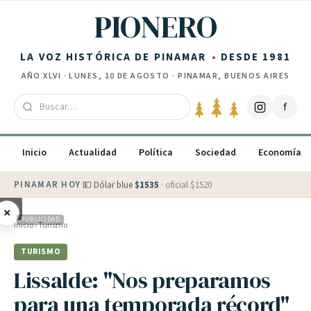
Saltar al contenido
PIONERO
LA VOZ HISTÓRICA DE PINAMAR
DESDE 1981
AÑO
XLVI
·
LUNES, 10 DE AGOSTO
· PINAMAR, BUENOS AIRES
f
Inicio
Actualidad
Política
Sociedad
Economía
PINAMAR HOY
·
💵 Dólar blue
$
1535
· oficial $
1520
×
PUBLICIDAD
Inicio
›
Turismo
TURISMO
Lissalde: "Nos preparamos
para una temporada récord"