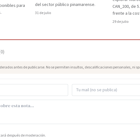
del sector público pinamarense.
ponibles para
CAN_200, de 5
.
31 de julio
frente a la cos
29 de julio
(
0
)
erados antes de publicarse. No se permiten insultos, descalificaciones personales, ni s
icará después de moderación.