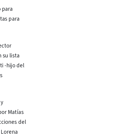
o para
stas para
ector
 su lista
i -hijo del
s
 y
por Matías
cciones del
a Lorena