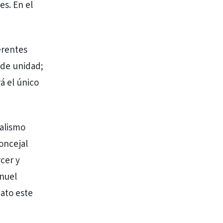
es. En el
erentes
a de unidad;
á el único
calismo
concejal
cer y
anuel
ato este