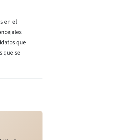
s en el
oncejales
idatos que
es que se