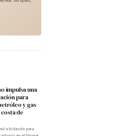
el Mar. Sin spam,
no impulsa una
tación para
petróleo y gas
a costa de
mó a licitación para
carburos en el bloque