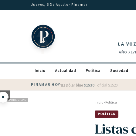
Saltar al contenido
Jueves, 6 De Agosto
· Pinamar
LA VO
AÑO
XLV
Inicio
Actualidad
Política
Sociedad
PINAMAR HOY
·
💵 Dólar blue
$
1530
· oficial $
1520
×
PUBLICIDAD
Inicio
›
Política
POLÍTICA
Listas 