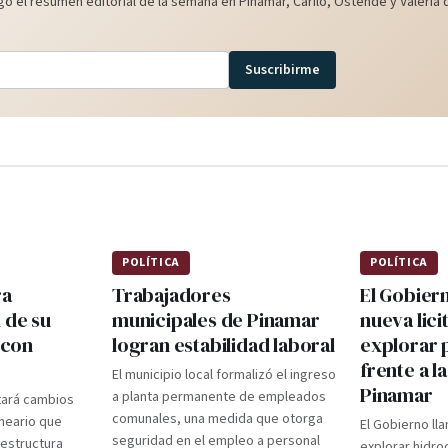
o el resumen editorial de la semana en Pinamar, Cariló, Ostende y Valeria d
Suscribirme
POLÍTICA
POLÍTICA
ra
Trabajadores
El Gobier
 de su
municipales de Pinamar
nueva lici
 con
logran estabilidad laboral
explorar 
frente a l
El municipio local formalizó el ingreso
Pinamar
a planta permanente de empleados
tará cambios
comunales, una medida que otorga
lneario que
El Gobierno lla
seguridad en el empleo a personal
aestructura
explorar hidro