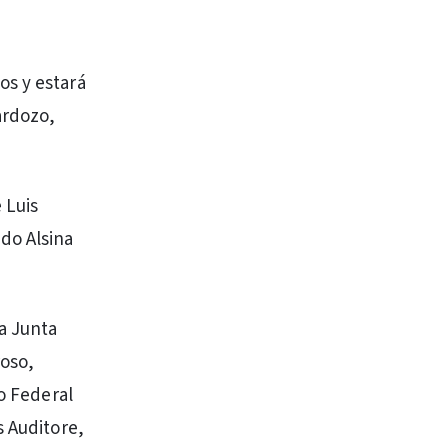
os y estará
ardozo,
 Luis
do Alsina
a Junta
roso,
no Federal
s Auditore,