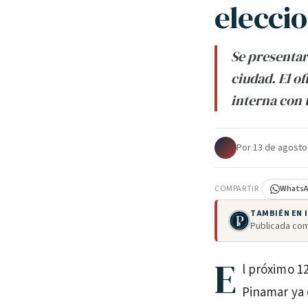
elecci
Se presentar
ciudad. El of
interna con t
Por
·
13 de agosto
COMPARTIR
Whats
TAMBIÉN EN
Publicada com
E
l próximo 1
Pinamar ya e