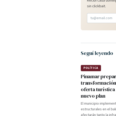
Recibí cada doming
sin clickbait.
Seguí leyendo
POLÍTICA
Pinamar prepa
transformación
oferta turística
nuevo plan
El municipio implemen
estructurales en el ba
afectarán tanto la infr