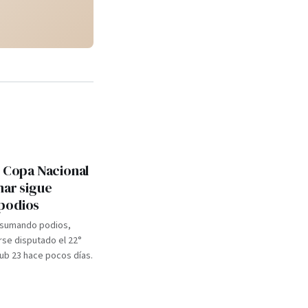
: Copa Nacional
mar sigue
podios
 sumando podios,
se disputado el 22°
b 23 hace pocos días.