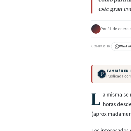
este gran ev
Por
·
31 de enero 
COMPARTIR
Whats
TAMBIÉN EN
Publicada com
L
a misma se r
horas desde
(aproximadament
Los interesados 