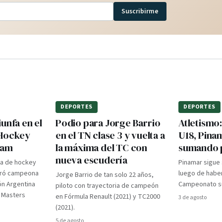
Suscribirme
DEPORTES
DEPORTES
unfa en el
Podio para Jorge Barrio
Atletismo
 Hockey
en el TN clase 3 y vuelta a
U18, Pina
dam
la máxima del TC con
sumando 
nueva escudería
ra de hockey
Pinamar sigue
gró campeona
luego de haber
Jorge Barrio de tan solo 22 años,
ón Argentina
Campeonato su
piloto con trayectoria de campeón
d Masters
en Fórmula Renault (2021) y TC2000
3 de agosto
(2021).
5 de agosto