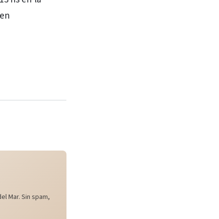
den
el Mar. Sin spam,