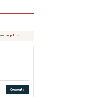
pam.
Ver política
Comentar