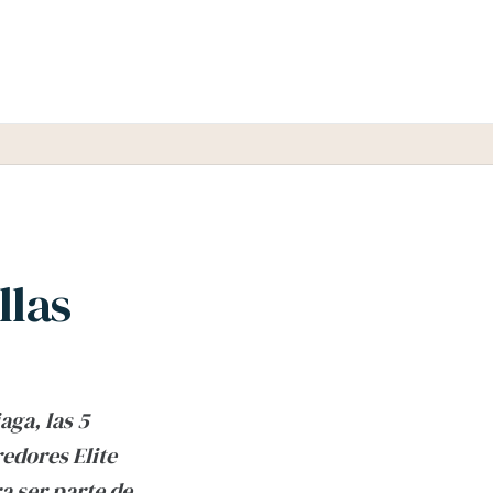
llas
aga, las 5
edores Elite
a ser parte de