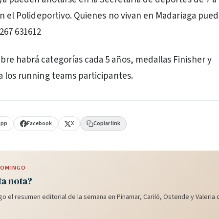
en el Polideportivo. Quienes no vivan en Madariaga pue
267 631612
e habrá categorías cada 5 años, medallas Finisher y
 los running teams participantes.
App
Facebook
X
Copiar link
 DOMINGO
ta nota?
o el resumen editorial de la semana en Pinamar, Cariló, Ostende y Valeria d