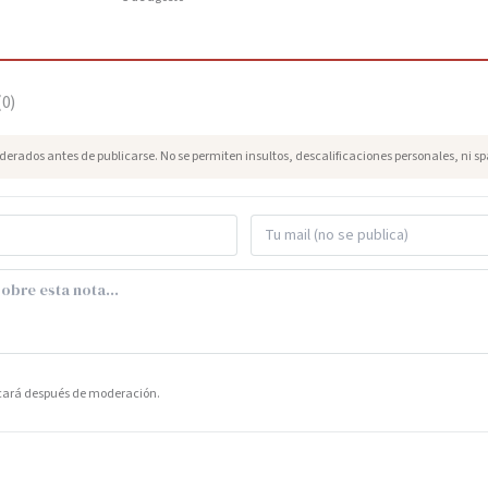
(
0
)
erados antes de publicarse. No se permiten insultos, descalificaciones personales, ni s
icará después de moderación.