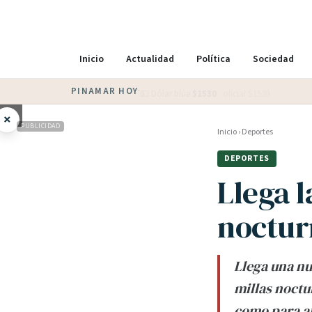
Inicio
Actualidad
Política
Sociedad
PINAMAR HOY
·
💵 Dólar blue
$
1530
· oficial $
1520
×
PUBLICIDAD
Inicio
›
Deportes
DEPORTES
Llega l
noctur
Llega una nu
millas noctu
como para af