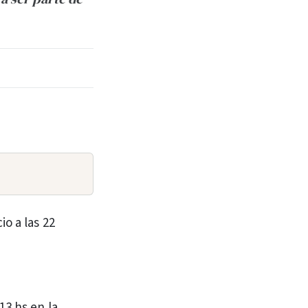
io a las 22
13 hs en la