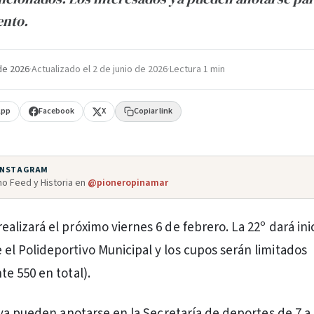
ento.
de 2026
·
Actualizado el
2 de junio de 2026
·
Lectura 1 min
App
Facebook
X
Copiar link
 INSTAGRAM
o Feed y Historia en
@pioneropinamar
ealizará el próximo viernes 6 de febrero. La 22º dará inic
 el Polideportivo Municipal y los cupos serán limitados
e 550 en total).
ya pueden anotarse en la Secretaría de deportes de 7 a 