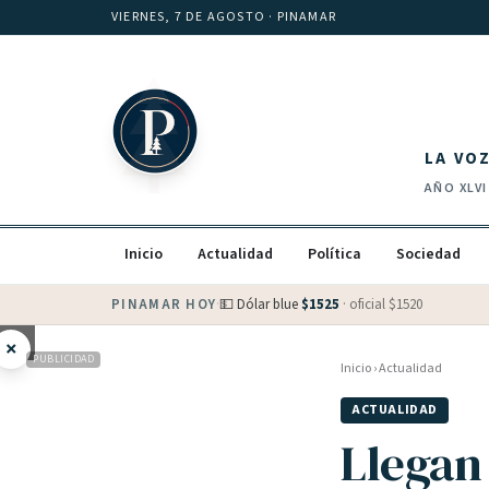
Saltar al contenido
VIERNES, 7 DE AGOSTO
· PINAMAR
LA VO
AÑO
XLVI
Inicio
Actualidad
Política
Sociedad
PINAMAR HOY
·
💵 Dólar blue
$
1525
· oficial $
1520
×
PUBLICIDAD
Inicio
›
Actualidad
ACTUALIDAD
Llegan 