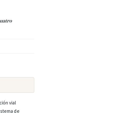
cuatro
ión vial
sistema de