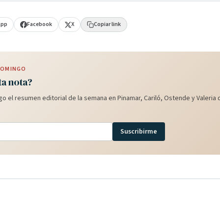
App
Facebook
X
Copiar link
 DOMINGO
ta nota?
o el resumen editorial de la semana en Pinamar, Cariló, Ostende y Valeria d
Suscribirme