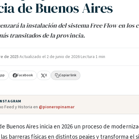
cia de Buenos Aires
nzará la instalación del sistema Free Flow en los 
ás transitados de la provincia.
re de 2025
·
Actualizado el
2 de junio de 2026
·
Lectura 1 min
App
Facebook
X
Copiar link
 INSTAGRAM
o Feed y Historia en
@pioneropinamar
 de Buenos Aires inicia en 2026 un proceso de modernizac
las barreras físicas en distintos peajes y transforma el 