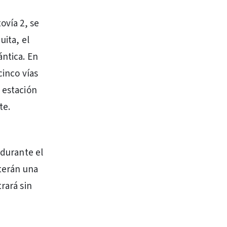
ovía 2, se
uita, el
ántica. En
cinco vías
 estación
te.
 durante el
eterán una
rará sin