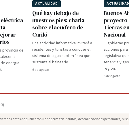
ACTUALIDAD
ACTUALIDA
Qué hay debajo de
Buenos Ai
 eléctrica
nuestros pies: charla
proyecto 
nta
sobre el acuífero de
Tierras e
mejorar
Cariló
Nacional
rios
Una actividad informativa invitará a
El gobierno pr
residentes y turistas a conocer el
acciones para r
a provincia de
sistema de agua subterránea que
legislativa que
talecer la
sustenta al balneario.
tenencia y gest
 de energía
región.
o.
6 de agosto
5 de agosto
(
0
)
erados antes de publicarse. No se permiten insultos, descalificaciones personales, ni s