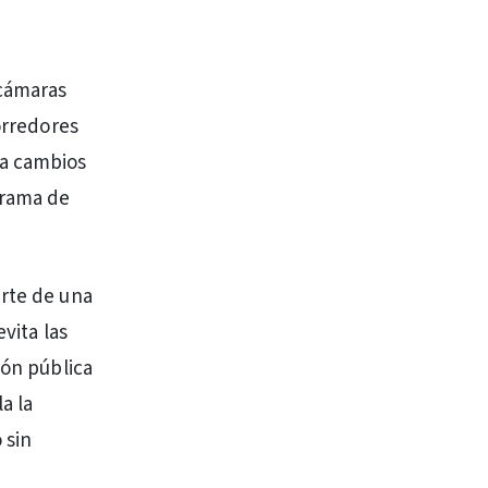
 cámaras
orredores
sa cambios
grama de
arte de una
vita las
ión pública
a la
 sin