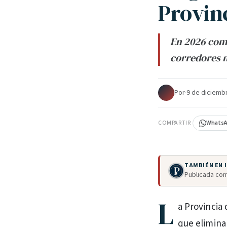
Provin
En 2026 come
corredores m
Por
·
9 de diciemb
COMPARTIR
Whats
TAMBIÉN EN
Publicada com
L
a Provincia
que elimina 