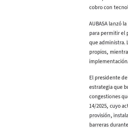
cobro con tecnol
AUBASA lanzó la 
para permitir el 
que administra. 
propios, mientr
implementación
El presidente de
estrategia que bu
congestiones que
14/2025, cuyo ac
provisión, insta
barreras durante