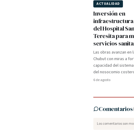
ACTUALIDAD
Inversión en
infraestructura
del Hospital Sa
Teresita para 
servicios sanita
Las obras avanzan en l
Chubut con miras a for
capacidad del sistema
del nosocomio coster
6 de agosto
Comentarios
Los comentarios son mod