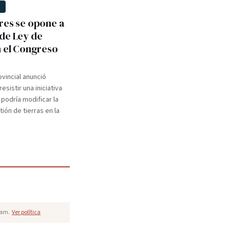
D
res se opone a
de Ley de
n el Congreso
ovincial anunció
esistir una iniciativa
 podría modificar la
ión de tierras en la
pam.
Ver política