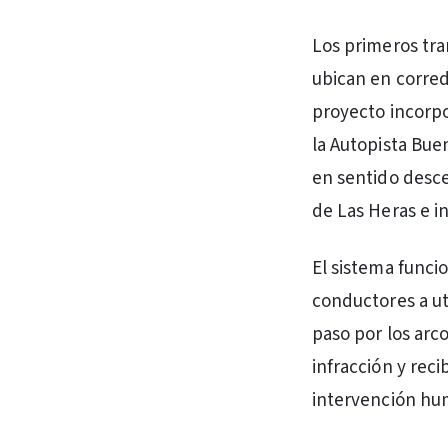
Los primeros tram
ubican en corredo
proyecto incorpo
la Autopista Buen
en sentido desce
de Las Heras e i
El sistema funci
conductores a uti
paso por los arc
infracción y reci
intervención hu