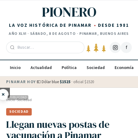
Saltar al contenido
PIONERO
LA VOZ HISTÓRICA DE PINAMAR
DESDE 1981
AÑO
XLVI
·
SÁBADO, 8 DE AGOSTO
· PINAMAR, BUENOS AIRES
f
Inicio
Actualidad
Política
Sociedad
Economía
PINAMAR HOY
·
💵 Dólar blue
$
1525
· oficial $
1520
×
PUBLICIDAD
Inicio
›
Sociedad
SOCIEDAD
Llegan nuevas postas de
vacunación a Pinamar