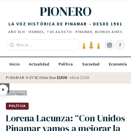
Saltar al contenido
PIONERO
LA VOZ HISTÓRICA DE PINAMAR
DESDE 1981
AÑO
XLVI
·
VIERNES, 7 DE AGOSTO
· PINAMAR, BUENOS AIRES
f
Inicio
Actualidad
Política
Sociedad
Economía
PINAMAR HOY
·
💵 Dólar blue
$
1530
· oficial $
1520
×
PUBLICIDAD
Inicio
›
Política
POLÍTICA
Lorena Lacunza: “Con Unidos
Pinamar vamos a mejorar la