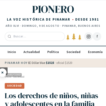
Saltar al contenido
PIONERO
LA VOZ HISTÓRICA DE PINAMAR
DESDE 1981
AÑO
XLVI
·
DOMINGO, 9 DE AGOSTO
· PINAMAR, BUENOS AIRES
f
Inicio
Actualidad
Política
Sociedad
Economía
PINAMAR HOY
·
💵 Dólar blue
$
1525
· oficial $
1520
×
PUBLICIDAD
Inicio
›
Sociedad
SOCIEDAD
Los derechos de niños, niñas
y adolescentes en la familia