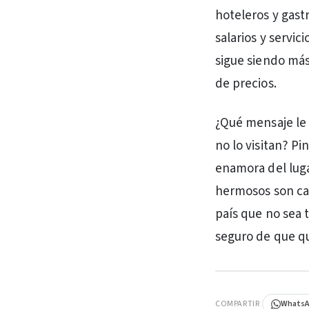
hoteleros y gastr
salarios y servic
sigue siendo más
de precios.
¿Qué mensaje le
no lo visitan? P
enamora del luga
hermosos son car
país que no sea 
seguro de que qui
PUBLICIDAD
COMPARTIR
Whats