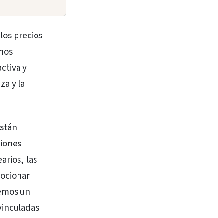
los precios
unos
ctiva y
za y la
están
ciones
arios, las
mocionar
remos un
vinculadas