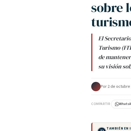
sobre 
turism
El Secretari
Turismo (FIT
de mantenerl
su visión so
Por
·
2 de octubre
COMPARTIR
Whats
TAMBIÉN EN