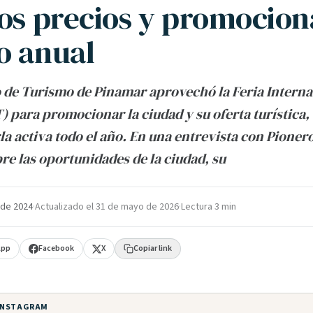
los precios y promocion
o anual
o de Turismo de Pinamar aprovechó la Feria Interna
) para promocionar la ciudad y su oferta turística, 
a activa todo el año. En una entrevista con Pione
bre las oportunidades de la ciudad, su
 de 2024
·
Actualizado el
31 de mayo de 2026
·
Lectura 3 min
App
Facebook
X
Copiar link
 INSTAGRAM