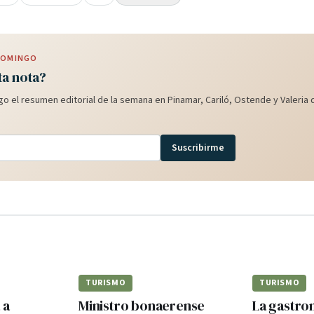
 DOMINGO
ta nota?
o el resumen editorial de la semana en Pinamar, Cariló, Ostende y Valeria d
Suscribirme
TURISMO
TURISMO
 a
Ministro bonaerense
La gastr