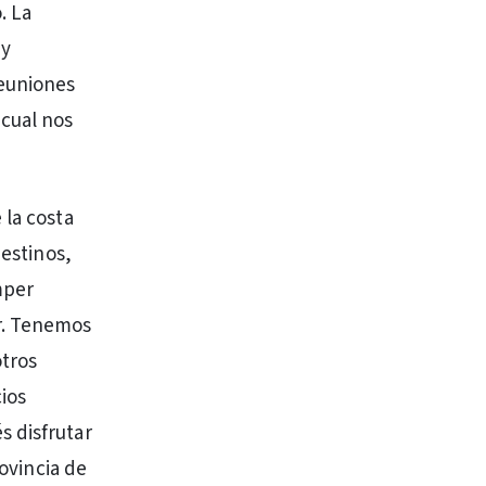
. La
 y
reuniones
 cual nos
 la costa
destinos,
mper
r. Tenemos
otros
ios
s disfrutar
rovincia de