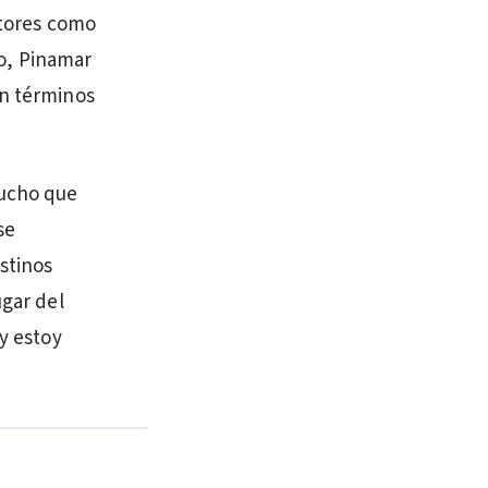
ctores como
to, Pinamar
en términos
mucho que
se
stinos
ugar del
 y estoy