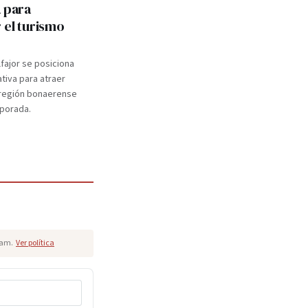
a para
 el turismo
lfajor se posiciona
ativa para atraer
a región bonaerense
mporada.
pam.
Ver política