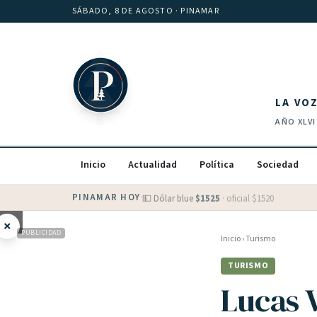
Saltar al contenido
SÁBADO, 8 DE AGOSTO
· PINAMAR
LA VO
AÑO
XLVI
Inicio
Actualidad
Política
Sociedad
PINAMAR HOY
·
💵 Dólar blue
$
1525
· oficial $
1520
×
PUBLICIDAD
Inicio
›
Turismo
TURISMO
Lucas 