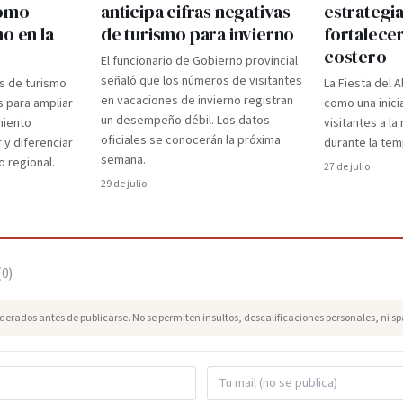
como
anticipa cifras negativas
estrategi
o en la
de turismo para invierno
fortalecer
costero
El funcionario de Gobierno provincial
señaló que los números de visitantes
s de turismo
La Fiesta del A
en vacaciones de invierno registran
s para ampliar
como una inici
un desempeño débil. Los datos
miento
visitantes a l
oficiales se conocerán la próxima
 y diferenciar
durante la te
semana.
o regional.
27 de julio
29 de julio
(
0
)
erados antes de publicarse. No se permiten insultos, descalificaciones personales, ni s