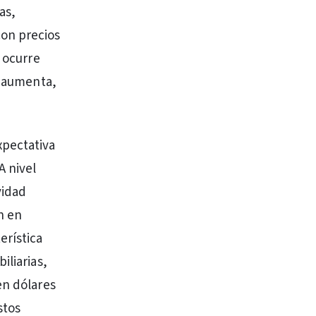
as,
con precios
o ocurre
o aumenta,
xpectativa
A nivel
vidad
n en
erística
iliarias,
en dólares
stos