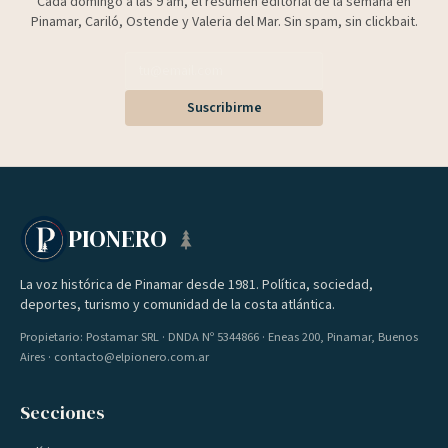
Cada domingo a las 9 am, el resumen editorial de la semana en
Pinamar, Cariló, Ostende y Valeria del Mar. Sin spam, sin clickbait.
Suscribirme
PIONERO
La voz histórica de Pinamar desde 1981. Política, sociedad,
deportes, turismo y comunidad de la costa atlántica.
Propietario: Postamar SRL · DNDA Nº 5344866 · Eneas 200, Pinamar, Buenos
Aires · contacto@elpionero.com.ar
Secciones