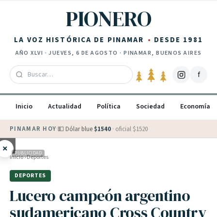
Saltar al contenido
PIONERO
LA VOZ HISTÓRICA DE PINAMAR
DESDE 1981
AÑO
XLVI
·
JUEVES, 6 DE AGOSTO
· PINAMAR, BUENOS AIRES
f
Inicio
Actualidad
Política
Sociedad
Economía
PINAMAR HOY
·
💵 Dólar blue
$
1540
· oficial $
1520
×
PUBLICIDAD
Inicio
›
Deportes
DEPORTES
Lucero campeón argentino
sudamericano Cross Country