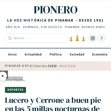
Saltar al contenido
PIONERO
LA VOZ HISTÓRICA DE PINAMAR
DESDE 1981
AÑO
XLVI
·
DOMINGO, 9 DE AGOSTO
· PINAMAR, BUENOS AIRES
f
Inicio
Actualidad
Política
Sociedad
Economía
PINAMAR HOY
·
💵 Dólar blue
$
1525
· oficial $
1520
×
PUBLICIDAD
Inicio
›
Deportes
DEPORTES
Lucero y Cerrone a buen pie
en las 5 millas nocturnas de