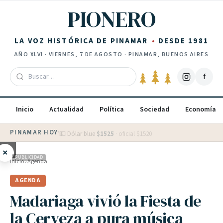
Saltar al contenido
PIONERO
LA VOZ HISTÓRICA DE PINAMAR
DESDE 1981
AÑO
XLVI
·
VIERNES, 7 DE AGOSTO
· PINAMAR, BUENOS AIRES
f
Inicio
Actualidad
Política
Sociedad
Economía
PINAMAR HOY
·
💵 Dólar blue
$
1525
· oficial $
1520
×
PUBLICIDAD
Inicio
›
Agenda
AGENDA
Madariaga vivió la Fiesta de
la Cerveza a pura música