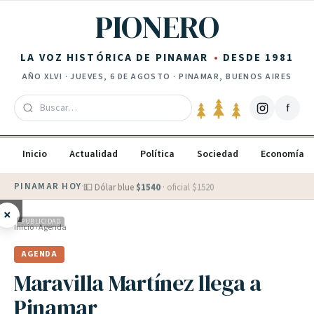
Saltar al contenido
PIONERO
LA VOZ HISTÓRICA DE PINAMAR
DESDE 1981
AÑO
XLVI
·
JUEVES, 6 DE AGOSTO
· PINAMAR, BUENOS AIRES
f
Inicio
Actualidad
Política
Sociedad
Economía
PINAMAR HOY
·
💵 Dólar blue
$
1540
· oficial $
1520
×
PUBLICIDAD
Inicio
›
Agenda
AGENDA
Maravilla Martínez llega a
Pinamar