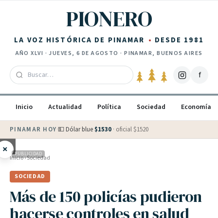
Saltar al contenido
PIONERO
LA VOZ HISTÓRICA DE PINAMAR
DESDE 1981
AÑO
XLVI
·
JUEVES, 6 DE AGOSTO
· PINAMAR, BUENOS AIRES
f
Inicio
Actualidad
Política
Sociedad
Economía
PINAMAR HOY
·
💵 Dólar blue
$
1530
· oficial $
1520
×
PUBLICIDAD
Inicio
›
Sociedad
SOCIEDAD
Más de 150 policías pudieron
hacerse controles en salud