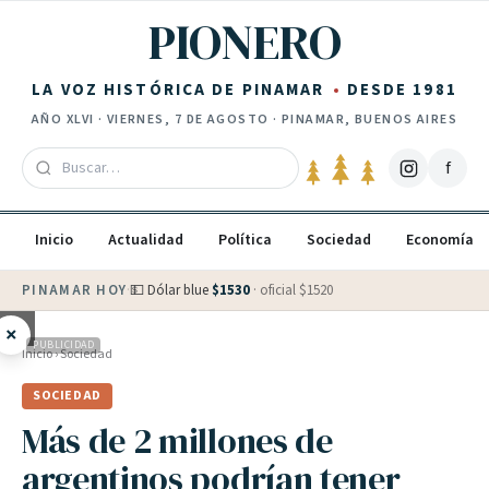
Saltar al contenido
PIONERO
LA VOZ HISTÓRICA DE PINAMAR
DESDE 1981
AÑO
XLVI
·
VIERNES, 7 DE AGOSTO
· PINAMAR, BUENOS AIRES
f
Inicio
Actualidad
Política
Sociedad
Economía
PINAMAR HOY
·
💵 Dólar blue
$
1530
· oficial $
1520
×
PUBLICIDAD
Inicio
›
Sociedad
SOCIEDAD
Más de 2 millones de
argentinos podrían tener