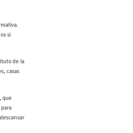
rmativa.
os si
tuto de la
s, casas
, que
 para
a descansar