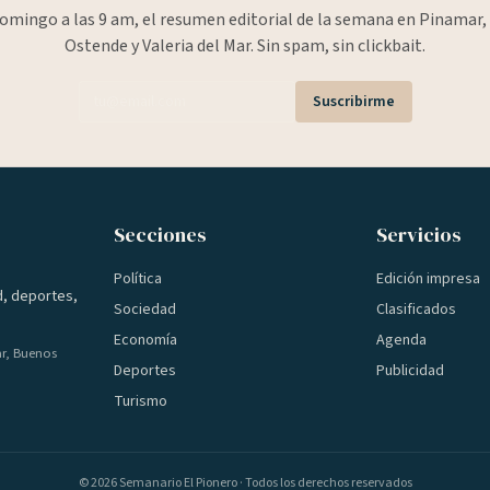
omingo a las 9 am, el resumen editorial de la semana en Pinamar, 
Ostende y Valeria del Mar. Sin spam, sin clickbait.
Suscribirme
Secciones
Servicios
Política
Edición impresa
d, deportes,
Sociedad
Clasificados
Economía
Agenda
ar, Buenos
Deportes
Publicidad
Turismo
©
2026
Semanario El Pionero · Todos los derechos reservados