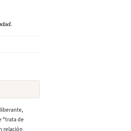
udad.
liberante,
 “trata de
n relación