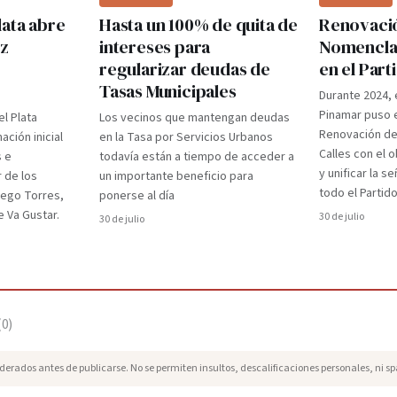
lata abre
Hasta un 100% de quita de
Renovaci
ez
intereses para
Nomenclad
regularizar deudas de
en el Par
Tasas Municipales
Durante 2024, 
Pinamar puso e
el Plata
Los vecinos que mantengan deudas
Renovación d
ción inicial
en la Tasa por Servicios Urbanos
Calles con el 
s e
todavía están a tiempo de acceder a
y unificar la s
r de los
un importante beneficio para
todo el Partido
iego Torres,
ponerse al día
 Va Gustar.
30 de julio
30 de julio
(
0
)
erados antes de publicarse. No se permiten insultos, descalificaciones personales, ni s