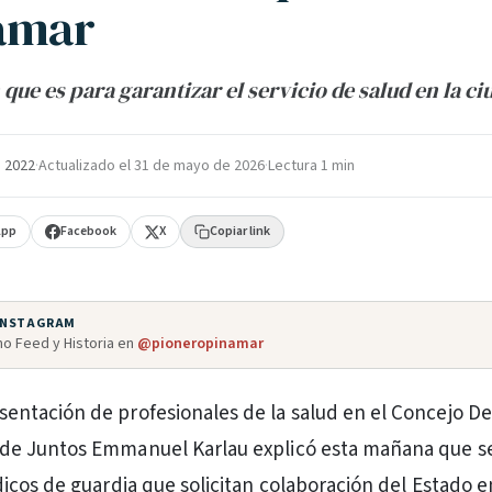
amar
ue es para garantizar el servicio de salud en la ci
 2022
·
Actualizado el
31 de mayo de 2026
·
Lectura 1 min
App
Facebook
X
Copiar link
 INSTAGRAM
o Feed y Historia en
@pioneropinamar
sentación de profesionales de la salud en el Concejo De
l de Juntos Emmanuel Karlau explicó esta mañana que se
cos de guardia que solicitan colaboración del Estado e