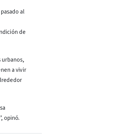
 pasado al
ondición de
s urbanos,
nen a vivir
alrededor
esa
, opinó.