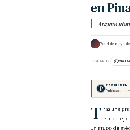
en Pin
Argumentan q
Por
·
4 de mayo de
COMPARTIR
Whats
TAMBIÉN EN
Publicada com
T
ras una pre
el conceja
un grupo de médi