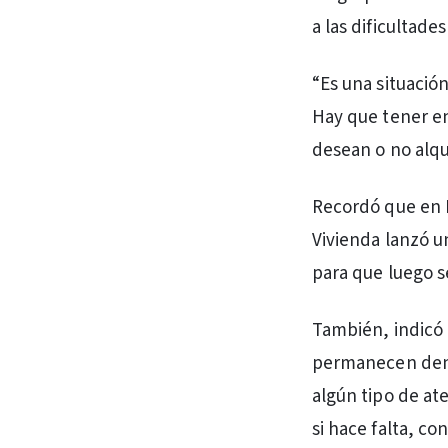
a las dificultade
“Es una situació
Hay que tener en
desean o no alqui
Recordó que en P
Vivienda lanzó u
para que luego s
También, indicó 
permanecen dentr
algún tipo de at
si hace falta, c