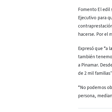
Fomento El edil 
Ejecutivo para q
contraprestación.
hacerse. Por el 
Expresó que “a l
también tenemos 
a Pinamar. Desde 
de 2 mil familias”
“No podemos obli
persona, mediant
PUBLICIDAD