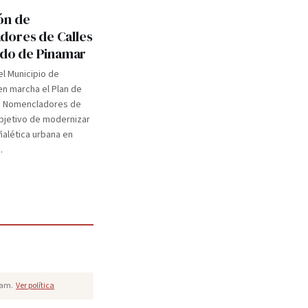
ón de
ores de Calles
tido de Pinamar
el Municipio de
n marcha el Plan de
e Nomencladores de
objetivo de modernizar
eñalética urbana en
.
pam.
Ver política