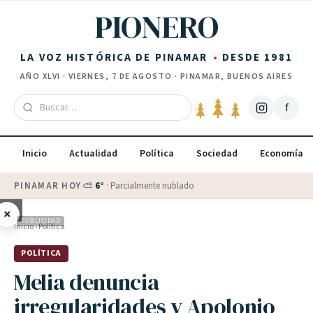
Saltar al contenido
PIONERO
LA VOZ HISTÓRICA DE PINAMAR
DESDE 1981
AÑO
XLVI
·
VIERNES, 7 DE AGOSTO
· PINAMAR, BUENOS AIRES
f
Inicio
Actualidad
Política
Sociedad
Economía
PINAMAR HOY
·
⛅
6
°
·
Parcialmente nublado
×
PUBLICIDAD
Inicio
›
Política
POLÍTICA
Melia denuncia
irregularidades y Apolonio