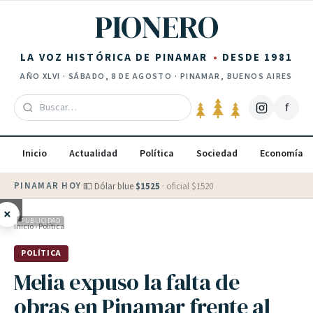
Saltar al contenido
PIONERO
LA VOZ HISTÓRICA DE PINAMAR
DESDE 1981
AÑO
XLVI
·
SÁBADO, 8 DE AGOSTO
· PINAMAR, BUENOS AIRES
f
Inicio
Actualidad
Política
Sociedad
Economía
PINAMAR HOY
·
💵 Dólar blue
$
1525
· oficial $
1520
×
PUBLICIDAD
Inicio
›
Política
POLÍTICA
Melia expuso la falta de
obras en Pinamar frente al