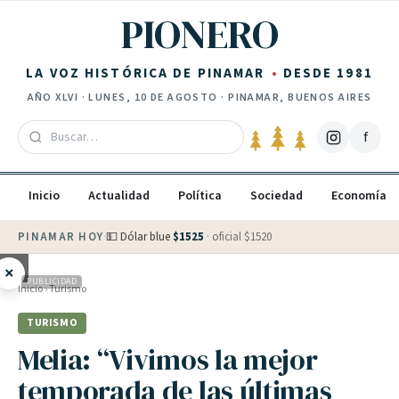
Saltar al contenido
PIONERO
LA VOZ HISTÓRICA DE PINAMAR
DESDE 1981
AÑO
XLVI
·
LUNES, 10 DE AGOSTO
· PINAMAR, BUENOS AIRES
f
Inicio
Actualidad
Política
Sociedad
Economía
PINAMAR HOY
·
💵 Dólar blue
$
1525
· oficial $
1520
×
PUBLICIDAD
Inicio
›
Turismo
TURISMO
Melia: “Vivimos la mejor
temporada de las últimas