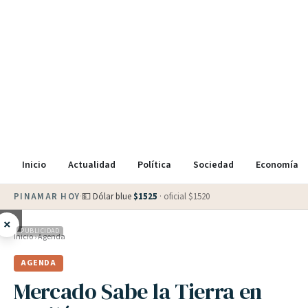
Inicio
Actualidad
Política
Sociedad
Economía
PINAMAR HOY
·
💵 Dólar blue
$
1525
· oficial $
1520
×
PUBLICIDAD
Inicio
›
Agenda
AGENDA
Mercado Sabe la Tierra en