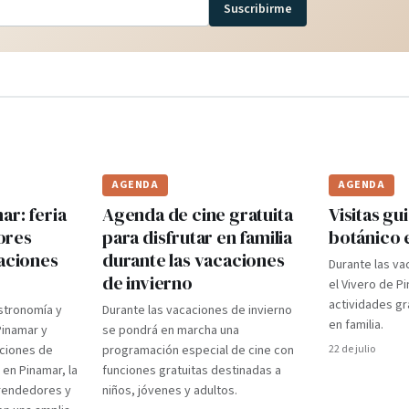
Suscribirme
AGENDA
AGENDA
r: feria
Agenda de cine gratuita
Visitas gui
ores
para disfrutar en familia
botánico 
caciones
durante las vacaciones
Durante las va
de invierno
el Vivero de P
actividades gr
stronomía y
Durante las vacaciones de invierno
en familia.
Pinamar y
se pondrá en marcha una
aciones de
programación especial de cine con
22 de julio
 en Pinamar, la
funciones gratuitas destinadas a
prendedores y
niños, jóvenes y adultos.