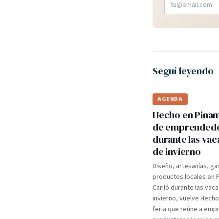
Seguí leyendo
AGENDA
Hecho en Pinama
de emprended
durante las va
de invierno
Diseño, artesanías, ga
productos locales en 
Cariló durante las vac
invierno, vuelve Hecho
feria que reúne a em