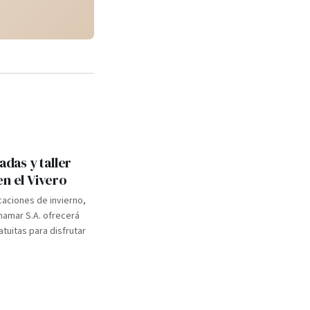
adas y taller
en el Vivero
caciones de invierno,
inamar S.A. ofrecerá
atuitas para disfrutar