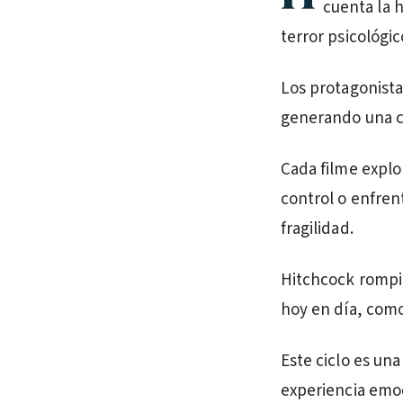
cuenta la h
terror psicológic
Los protagonista
generando una co
Cada filme expl
control o enfrent
fragilidad.
Hitchcock rompió
hoy en día, como
Este ciclo es un
experiencia emoc