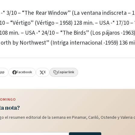
 3/10 – “The Rear Window” (La ventana indiscreta – 1
10 – “Vértigo” (Vértigo – 1958) 128 min. – USA -* 17/10 
 108 min. – USA -* 24/10 – “The Birds” (Los pájaros -1963
North by Northwest” (Intriga internacional -1959) 136 m
App
Facebook
X
Copiar link
 DOMINGO
ta nota?
o el resumen editorial de la semana en Pinamar, Cariló, Ostende y Valeria d