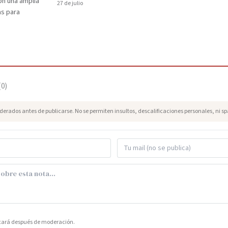
on una amplia
27 de julio
as para
(
0
)
erados antes de publicarse. No se permiten insultos, descalificaciones personales, ni s
icará después de moderación.