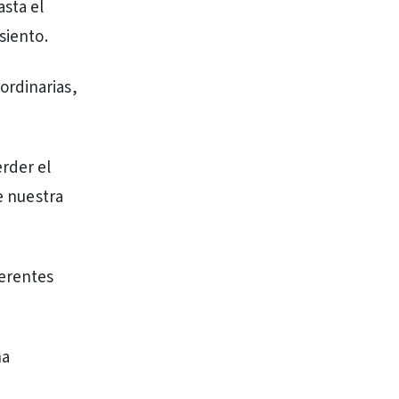
asta el
siento.
ordinarias,
rder el
e nuestra
ferentes
na