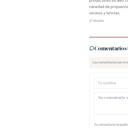
productores locales c
variedad de propuest
vecinos y turistas.
27 de julio
Comentarios
Los comentarios son mod
Tu comentario se publ