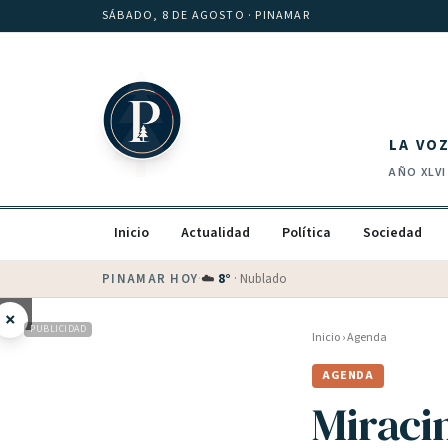
Saltar al contenido
SÁBADO, 8 DE AGOSTO
· PINAMAR
LA VO
AÑO
XLVI
Inicio
Actualidad
Política
Sociedad
PINAMAR HOY
·
💵 Dólar blue
$
1525
· oficial $
1520
×
PUBLICIDAD
Inicio
›
Agenda
AGENDA
Miraci