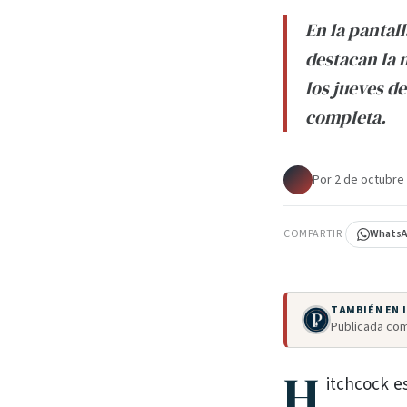
En la pantal
destacan la 
los jueves d
completa.
Por
·
2 de octubre
COMPARTIR
Whats
TAMBIÉN EN
Publicada com
H
itchcock e