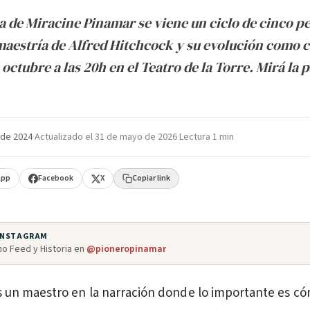
la de Miracine Pinamar se viene un ciclo de cinco pe
maestría de Alfred Hitchcock y su evolución como c
e octubre a las 20h en el Teatro de la Torre. Mirá l
 de 2024
·
Actualizado el
31 de mayo de 2026
·
Lectura 1 min
App
Facebook
X
Copiar link
 INSTAGRAM
o Feed y Historia en
@pioneropinamar
s un maestro en la narración donde lo importante es c