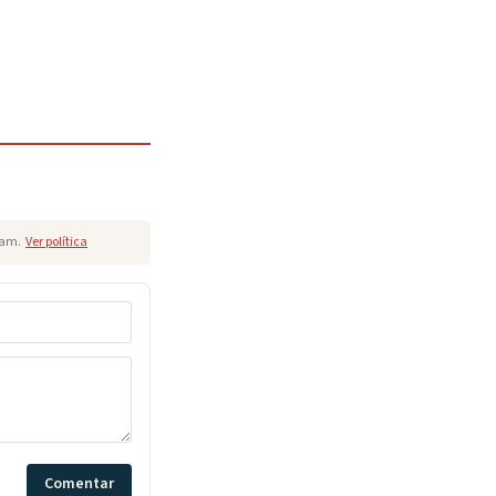
pam.
Ver política
Comentar