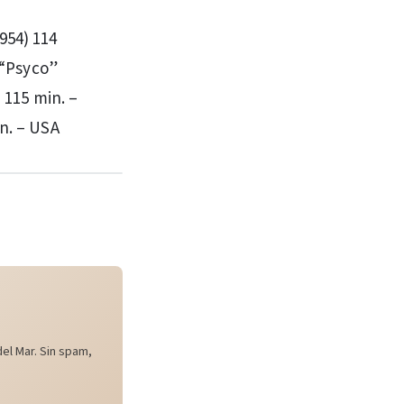
954) 114
– “Psyco”
) 115 min. –
in. – USA
el Mar. Sin spam,