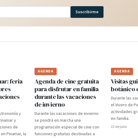
Suscribirme
AGENDA
AGENDA
r: feria
Agenda de cine gratuita
Visitas gui
ores
para disfrutar en familia
botánico 
caciones
durante las vacaciones
Durante las va
de invierno
el Vivero de P
actividades gr
stronomía y
Durante las vacaciones de invierno
en familia.
Pinamar y
se pondrá en marcha una
aciones de
programación especial de cine con
22 de julio
 en Pinamar, la
funciones gratuitas destinadas a