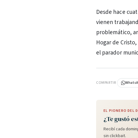
Desde hace cuatr
vienen trabajan
problemático, ar
Hogar de Cristo, 
el parador munici
PUBLICIDAD
COMPARTIR
Whats
EL PIONERO DEL
¿Te gustó es
Recibí cada doming
sin clickbait.