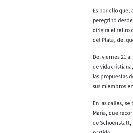
Es por ello que,
peregrinó desde 
dirigirá el retir
del Plata, del q
Del viernes 21 a
de vida cristian
las propuestas d
sus miembros en 
En las calles, se
María, que recorr
de Schoenstatt,
partido.