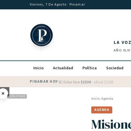
Saltar al contenido
Viernes, 7 De Agosto
· Pinamar
LA VO
AÑO
XLVI
Inicio
Actualidad
Política
Sociedad
PINAMAR HOY
·
💵 Dólar blue
$
1530
· oficial $
1520
×
PUBLICIDAD
Inicio
›
Agenda
AGENDA
Misione