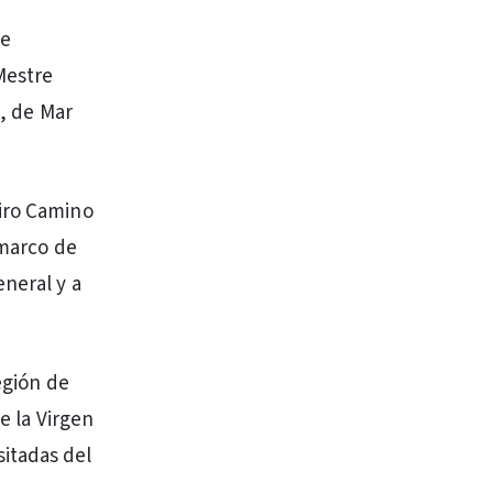
de
Mestre
s, de Mar
tiro Camino
 marco de
eneral y a
egión de
e la Virgen
itadas del