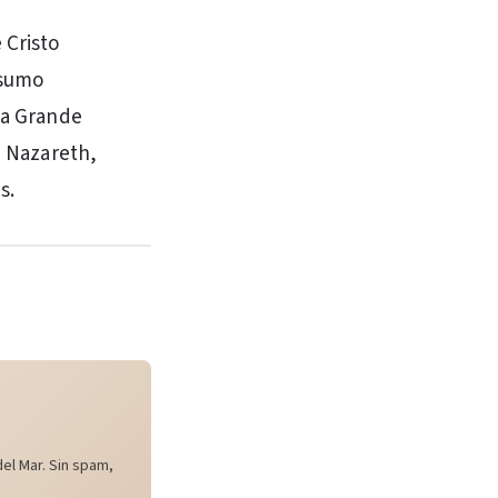
 Cristo
nsumo
lia Grande
e Nazareth,
s.
el Mar. Sin spam,