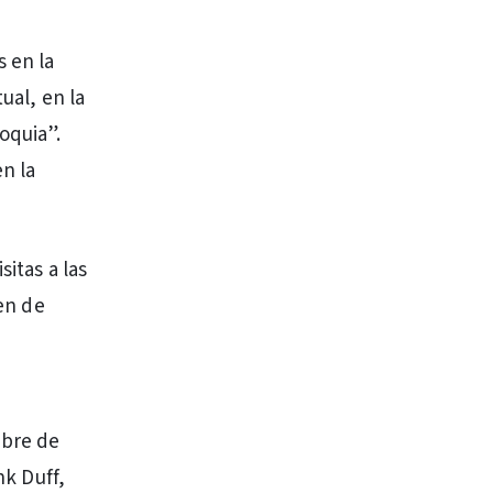
s en la
ual, en la
oquia”.
n la
itas a las
gen de
mbre de
nk Duff,