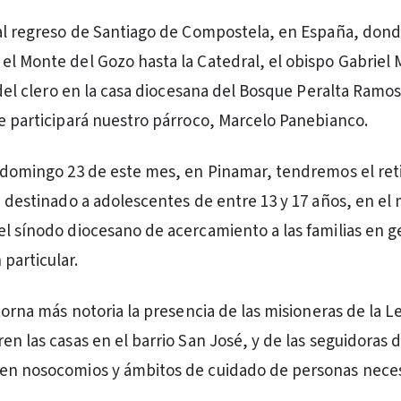
 al regreso de Santiago de Compostela, en España, don
el Monte del Gozo hasta la Catedral, el obispo Gabriel 
o del clero en la casa diocesana del Bosque Peralta Ramo
ue participará nuestro párroco, Marcelo Panebianco.
l domingo 23 de este mes, en Pinamar, tendremos el re
a, destinado a adolescentes de entre 13 y 17 años, en el
el sínodo diocesano de acercamiento a las familias en g
particular.
 torna más notoria la presencia de las misioneras de la L
en las casas en el barrio San José, y de las seguidoras d
 en nosocomios y ámbitos de cuidado de personas neces