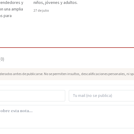
prendedores y
niños, jóvenes y adultos.
on una amplia
27 de julio
as para
(
0
)
erados antes de publicarse. No se permiten insultos, descalificaciones personales, ni s