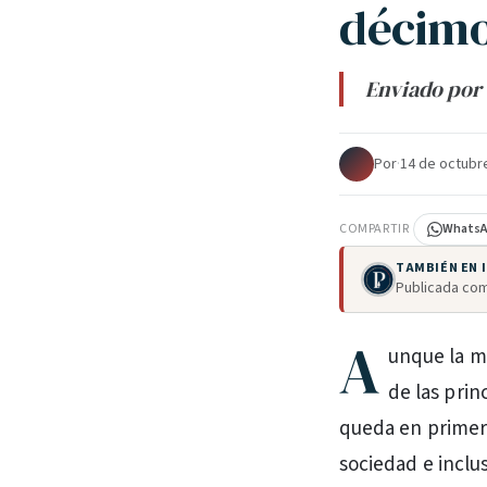
décimo
Enviado por 
Por
·
14 de octubr
COMPARTIR
Whats
TAMBIÉN EN
Publicada com
A
unque la mi
de las prin
queda en primer p
sociedad e inclus