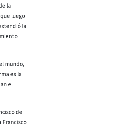
de la
 que luego
extendió la
vimiento
 el mundo,
rma es la
man el
ncisco de
n Francisco