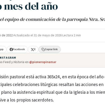
 mes del año
el equipo de comunicación de la parroquia Ntra. Sra
e de 2022
·
Actualizado el
31 de mayo de 2026
·
Lectura 2 min
App
Facebook
X
Copiar link
 INSTAGRAM
o Feed y Historia en
@pioneropinamar
sión pastoral está activa 365x24, en esta época del año
cipales celebraciones litúrgicas resaltan las acciones en
lano la asistencia espiritual que da la Iglesia a los mi
ive a los propios sacerdotes.