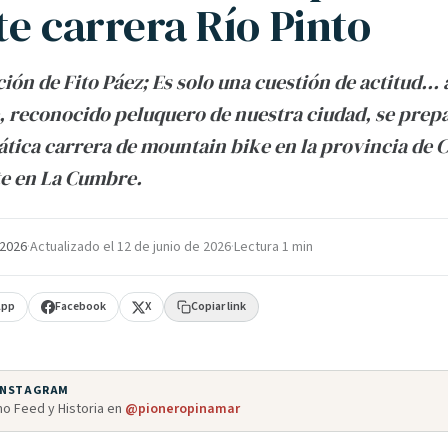
te carrera Río Pinto
ión de Fito Páez; Es solo una cuestión de actitud… 
 reconocido peluquero de nuestra ciudad, se prep
ica carrera de mountain bike en la provincia de 
e en La Cumbre.
 2026
·
Actualizado el
12 de junio de 2026
·
Lectura 1 min
App
Facebook
X
Copiar link
 INSTAGRAM
o Feed y Historia en
@pioneropinamar