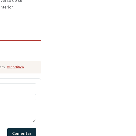
dverso de su
nterior.
pam.
Ver política
Comentar