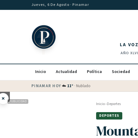
Saltar al contenido
Jueves, 6 De Agosto
· Pinamar
LA VO
AÑO
XLV
Inicio
Actualidad
Política
Sociedad
PINAMAR HOY
·
💵 Dólar blue
$
1540
· oficial $
1520
×
PUBLICIDAD
Inicio
›
Deportes
DEPORTES
Mounta