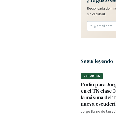
¿Te gustó es
Recibí cada doming
sin clickbait.
Seguí leyendo
DEPORTES
Podio para Jor
en el TN clase 3
la máxima del 
nueva escuderí
Jorge Barrio de tan so