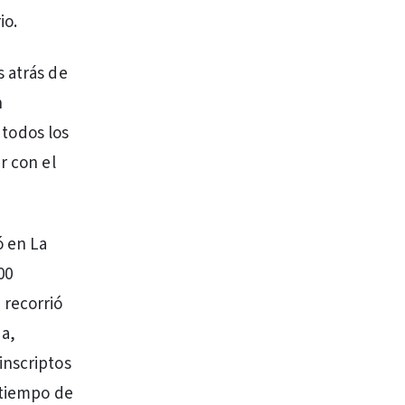
io.
s atrás de
n
 todos los
r con el
ó en La
00
 recorrió
da,
inscriptos
 tiempo de