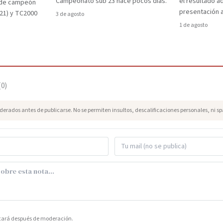
Campeonato sub 23 hace pocos días.
el resultado a
a de campeón
presentación a
021) y TC2000
3 de agosto
1 de agosto
(
0
)
erados antes de publicarse. No se permiten insultos, descalificaciones personales, ni s
icará después de moderación.