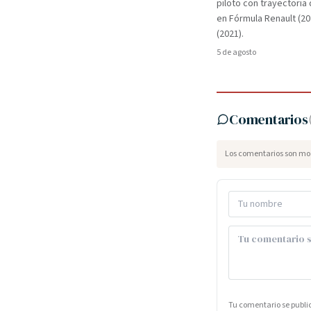
piloto con trayectori
en Fórmula Renault (2
(2021).
5 de agosto
Comentarios
Los comentarios son mod
Tu comentario se publ