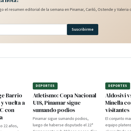
ta nota?
o el resumen editorial de la semana en Pinamar, Cariló, Ostende y Valeria d
Suscribirme
DEPORTES
DEPORTES
ge Barrio
Atletismo: Copa Nacional
Aldosivi v
 y vuelta a
U18, Pinamar sigue
Minella c
TC con
sumando podios
visitantes
a
Pinamar sigue sumando podios,
El conjunto ma
luego de haberse disputado el 22°
equipo platens
lo 22 años,