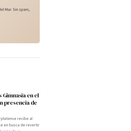
el Mar. Sin spam,
s Gimnasia en el
on presencia de
rplatense recibe al
e en busca de revertir