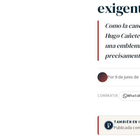
exigen
Como la canc
Hugo Cañete,
una emblemát
precisament
Por
·
9 de junio de
COMPARTIR
Whats
TAMBIÉN EN
Publicada com