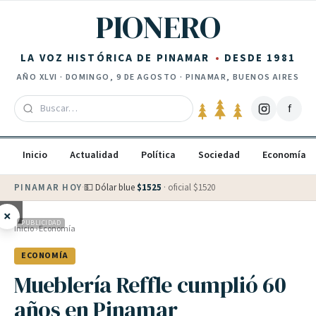
Saltar al contenido
PIONERO
LA VOZ HISTÓRICA DE PINAMAR
DESDE 1981
AÑO
XLVI
·
DOMINGO, 9 DE AGOSTO
· PINAMAR, BUENOS AIRES
f
Inicio
Actualidad
Política
Sociedad
Economía
PINAMAR HOY
·
💵 Dólar blue
$
1525
· oficial $
1520
×
PUBLICIDAD
Inicio
›
Economía
ECONOMÍA
Mueblería Reffle cumplió 60
años en Pinamar