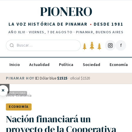
Saltar al contenido
PIONERO
LA VOZ HISTÓRICA DE PINAMAR
DESDE 1981
AÑO
XLVI
·
VIERNES, 7 DE AGOSTO
· PINAMAR, BUENOS AIRES
f
Inicio
Actualidad
Política
Sociedad
Economía
PINAMAR HOY
·
💵 Dólar blue
$
1525
· oficial $
1520
×
PUBLICIDAD
Inicio
›
Economía
ECONOMÍA
Nación financiará un
proyecto de la Cooperativa