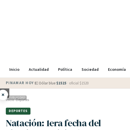
Inicio
Actualidad
Política
Sociedad
Economía
PINAMAR HOY
·
💵 Dólar blue
$
1525
· oficial $
1520
×
PUBLICIDAD
Inicio
›
Deportes
DEPORTES
Natación: 1era fecha del