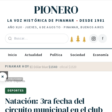
Saltar al contenido
PIONERO
LA VOZ HISTÓRICA DE PINAMAR
DESDE 1981
AÑO
XLVI
·
JUEVES, 6 DE AGOSTO
· PINAMAR, BUENOS AIRES
f
Inicio
Actualidad
Política
Sociedad
Economía
PINAMAR HOY
·
💵 Dólar blue
$
1540
· oficial $
1520
×
PUBLICIDAD
Inicio
›
Deportes
DEPORTES
Natación: 3ra fecha del
circuito municipal en el club