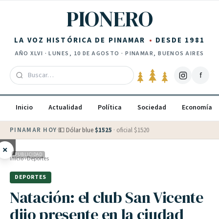
Saltar al contenido
PIONERO
LA VOZ HISTÓRICA DE PINAMAR
DESDE 1981
AÑO
XLVI
·
LUNES, 10 DE AGOSTO
· PINAMAR, BUENOS AIRES
f
Inicio
Actualidad
Política
Sociedad
Economía
PINAMAR HOY
·
💵 Dólar blue
$
1525
· oficial $
1520
×
PUBLICIDAD
Inicio
›
Deportes
DEPORTES
Natación: el club San Vicente
dijo presente en la ciudad