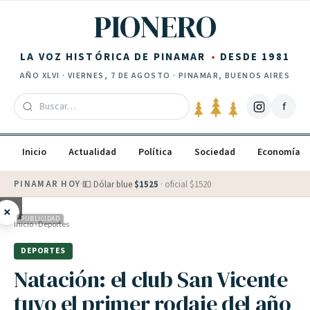
Saltar al contenido
PIONERO
LA VOZ HISTÓRICA DE PINAMAR
DESDE 1981
AÑO
XLVI
·
VIERNES, 7 DE AGOSTO
· PINAMAR, BUENOS AIRES
f
Inicio
Actualidad
Política
Sociedad
Economía
PINAMAR HOY
·
💵 Dólar blue
$
1525
· oficial $
1520
×
PUBLICIDAD
Inicio
›
Deportes
DEPORTES
Natación: el club San Vicente
tuvo el primer rodaje del año