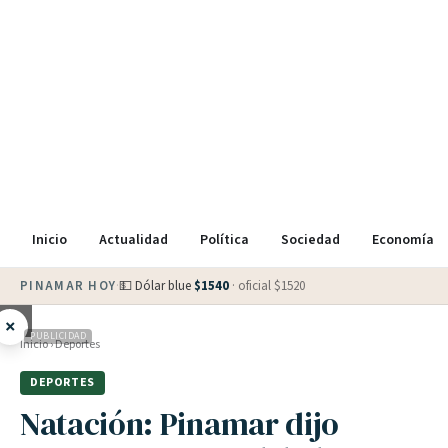
Inicio
Actualidad
Política
Sociedad
Economía
PINAMAR HOY
·
💵 Dólar blue
$
1540
· oficial $
1520
×
PUBLICIDAD
Inicio
›
Deportes
DEPORTES
Natación: Pinamar dijo