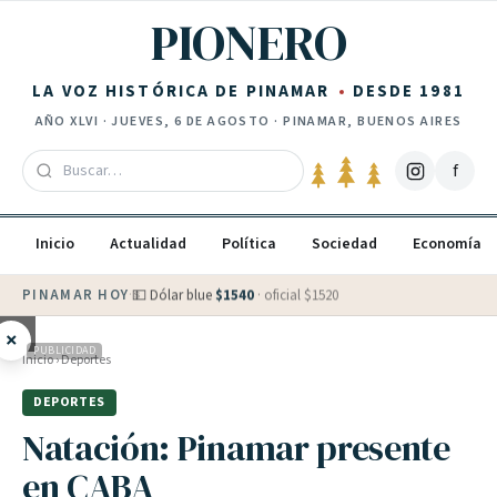
Saltar al contenido
PIONERO
LA VOZ HISTÓRICA DE PINAMAR
DESDE 1981
AÑO
XLVI
·
JUEVES, 6 DE AGOSTO
· PINAMAR, BUENOS AIRES
f
Inicio
Actualidad
Política
Sociedad
Economía
PINAMAR HOY
·
💵 Dólar blue
$
1540
· oficial $
1520
×
PUBLICIDAD
Inicio
›
Deportes
DEPORTES
Natación: Pinamar presente
en CABA