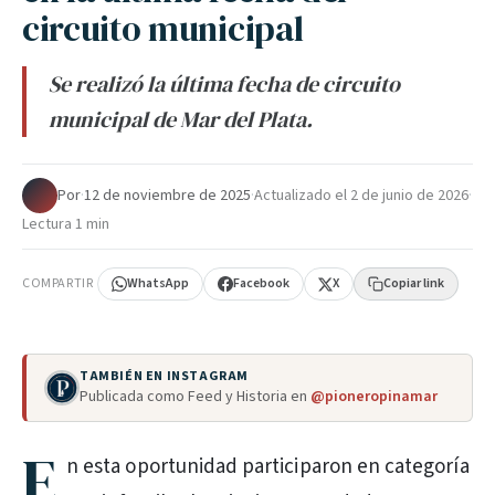
circuito municipal
Se realizó la última fecha de circuito
municipal de Mar del Plata.
Por
·
12 de noviembre de 2025
·
Actualizado el
2 de junio de 2026
·
Lectura 1 min
COMPARTIR
WhatsApp
Facebook
X
Copiar link
TAMBIÉN EN INSTAGRAM
Publicada como Feed y Historia en
@pioneropinamar
E
n esta oportunidad participaron en categoría