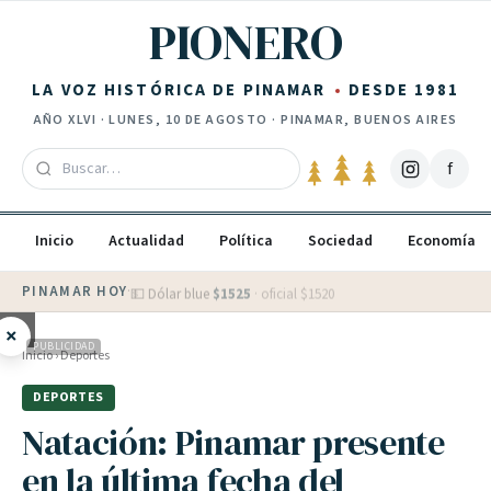
Saltar al contenido
PIONERO
LA VOZ HISTÓRICA DE PINAMAR
DESDE 1981
AÑO
XLVI
·
LUNES, 10 DE AGOSTO
· PINAMAR, BUENOS AIRES
f
Inicio
Actualidad
Política
Sociedad
Economía
PINAMAR HOY
·
💵 Dólar blue
$
1525
· oficial $
1520
×
PUBLICIDAD
Inicio
›
Deportes
DEPORTES
Natación: Pinamar presente
en la última fecha del