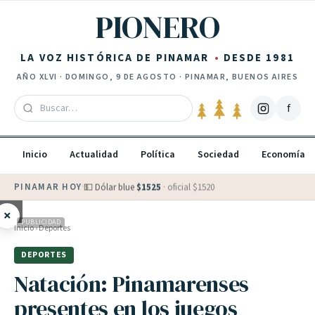
Saltar al contenido
PIONERO
LA VOZ HISTÓRICA DE PINAMAR
DESDE 1981
AÑO
XLVI
·
DOMINGO, 9 DE AGOSTO
· PINAMAR, BUENOS AIRES
f
Inicio
Actualidad
Política
Sociedad
Economía
PINAMAR HOY
·
💵 Dólar blue
$
1525
· oficial $
1520
×
PUBLICIDAD
Inicio
›
Deportes
DEPORTES
Natación: Pinamarenses
presentes en los juegos