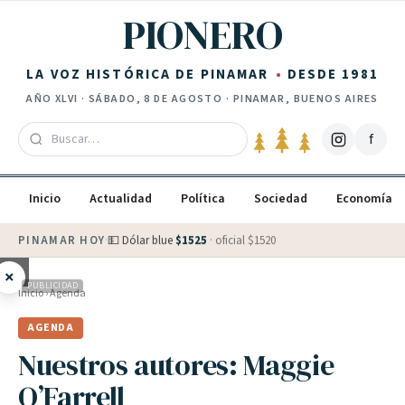
Saltar al contenido
PIONERO
LA VOZ HISTÓRICA DE PINAMAR
DESDE 1981
AÑO
XLVI
·
SÁBADO, 8 DE AGOSTO
· PINAMAR, BUENOS AIRES
f
Inicio
Actualidad
Política
Sociedad
Economía
PINAMAR HOY
·
💵 Dólar blue
$
1525
· oficial $
1520
×
PUBLICIDAD
Inicio
›
Agenda
AGENDA
Nuestros autores: Maggie
O’Farrell