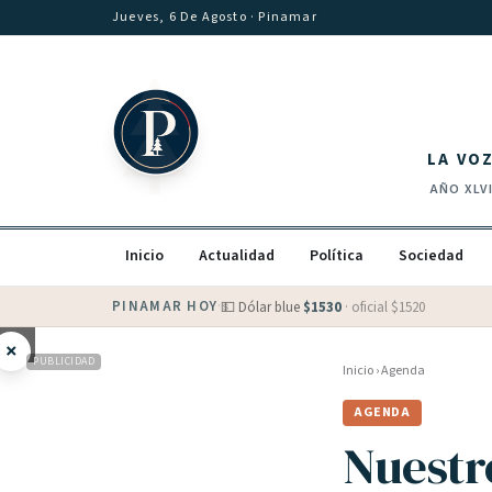
Saltar al contenido
Jueves, 6 De Agosto
· Pinamar
LA VO
AÑO
XLV
Inicio
Actualidad
Política
Sociedad
PINAMAR HOY
·
💵 Dólar blue
$
1530
· oficial $
1520
×
PUBLICIDAD
Inicio
›
Agenda
AGENDA
Nuestr