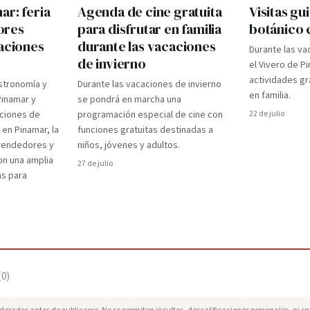
r: feria
Agenda de cine gratuita
Visitas gui
ores
para disfrutar en familia
botánico 
caciones
durante las vacaciones
Durante las va
de invierno
el Vivero de P
actividades gr
stronomía y
Durante las vacaciones de invierno
en familia.
Pinamar y
se pondrá en marcha una
aciones de
programación especial de cine con
22 de julio
 en Pinamar, la
funciones gratuitas destinadas a
prendedores y
niños, jóvenes y adultos.
on una amplia
27 de julio
as para
(
0
)