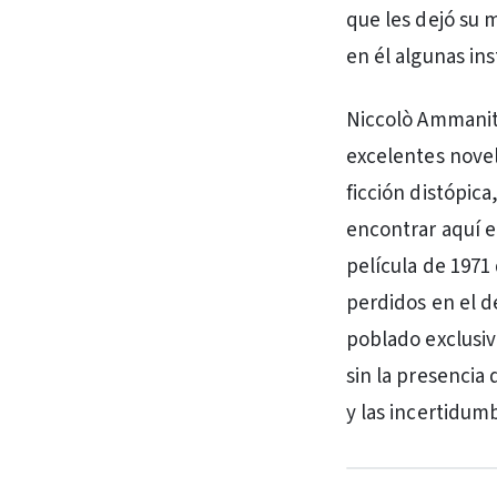
que les dejó su 
en él algunas ins
Niccolò Ammaniti
excelentes novel
ficción distópica
encontrar aquí e
película de 197
perdidos en el d
poblado exclusi
sin la presencia
y las incertidum
PUBLICIDAD