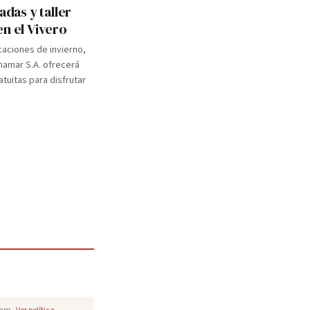
adas y taller
en el Vivero
caciones de invierno,
inamar S.A. ofrecerá
atuitas para disfrutar