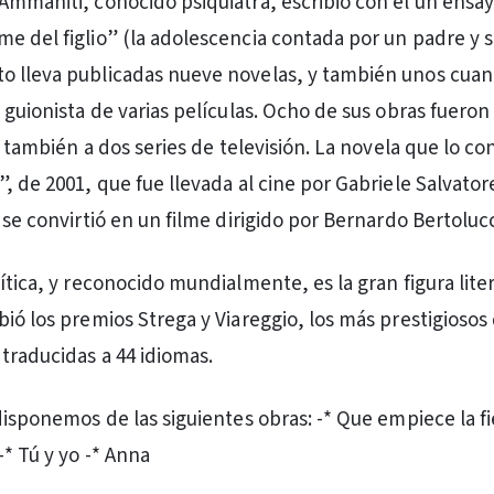
Ammaniti, conocido psiquiatra, escribió con él un ensay
e del figlio” (la adolescencia contada por un padre y su
 lleva publicadas nueve novelas, y también unos cuant
o guionista de varias películas. Ocho de sus obras fuero
 y también a dos series de televisión. La novela que lo co
, de 2001, que fue llevada al cine por Gabriele Salvator
 se convirtió en un filme dirigido por Bernardo Bertolucc
ítica, y reconocido mundialmente, es la gran figura liter
ió los premios Strega y Viareggio, los más prestigiosos d
 traducidas a 44 idiomas.
disponemos de las siguientes obras: -* Que empiece la fi
* Tú y yo -* Anna