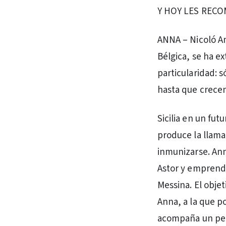
Y HOY LES REC
ANNA – Nicoló Am
Bélgica, se ha 
particularidad: s
hasta que crecen
Sicilia en un fut
produce la llama
inmunizarse. An
Astor y emprende
Messina. El obje
Anna, a la que p
acompaña un per