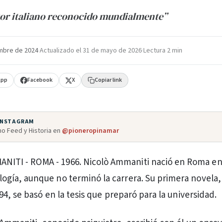
tor italiano reconocido mundialmente”
mbre de 2024
·
Actualizado el
31 de mayo de 2026
·
Lectura 2 min
App
Facebook
X
Copiar link
 INSTAGRAM
o Feed y Historia en
@pioneropinamar
NITI - ROMA - 1966. Nicolò Ammaniti nació en Roma en
logía, aunque no terminó la carrera. Su primera novela,
4, se basó en la tesis que preparó para la universidad.