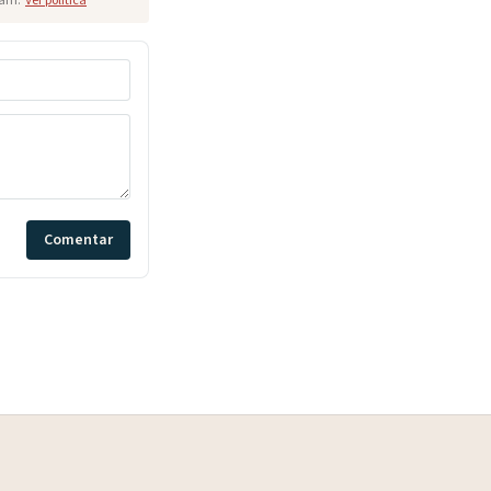
pam.
Ver política
Comentar