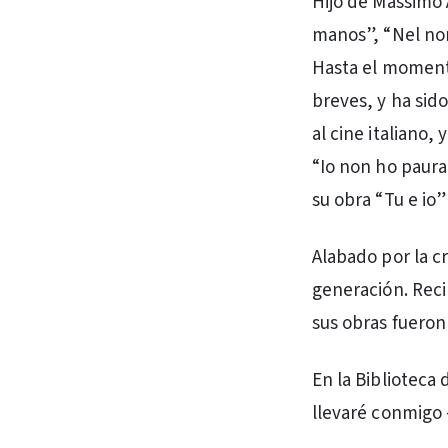
Hijo de Massimo 
manos”, “Nel nom
Hasta el momento
breves, y ha sid
al cine italiano,
“Io non ho paura”
su obra “Tu e io”
Alabado por la cr
generación. Recib
sus obras fueron
En la Biblioteca 
llevaré conmigo -