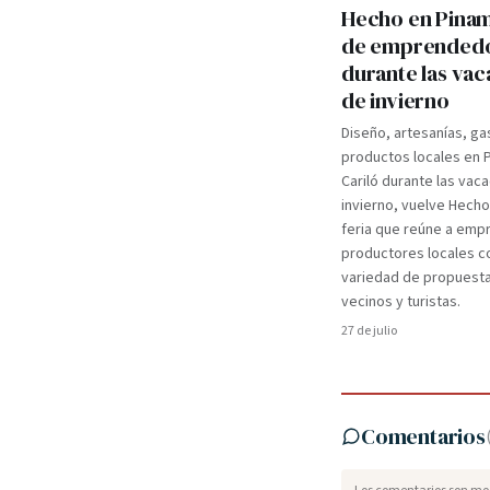
Hecho en Pinama
de emprended
durante las va
de invierno
Diseño, artesanías, ga
productos locales en 
Cariló durante las vac
invierno, vuelve Hecho
feria que reúne a em
productores locales c
variedad de propuest
vecinos y turistas.
27 de julio
Comentarios