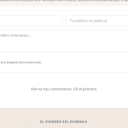
erados antes de publicarse. No se permiten insultos, descalificaciones personales, ni s
icará después de moderación.
Aún no hay comentarios. Sé el primero.
EL PIONERO DEL DOMINGO