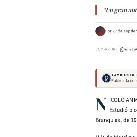
“Un gran au
Por
·
27 de septie
COMPARTIR
Whats
TAMBIÉN EN
Publicada com
N
ICOLÒ AMMA
Estudió bio
Branquias, de 199