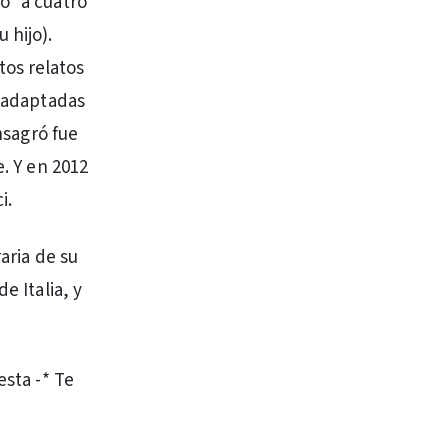
o “a cuatro
 hijo).
os relatos
n adaptadas
nsagró fue
e. Y en 2012
i.
aria de su
e Italia, y
esta -* Te