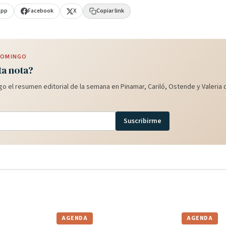
App
Facebook
X
Copiar link
 DOMINGO
ta nota?
o el resumen editorial de la semana en Pinamar, Cariló, Ostende y Valeria d
Suscribirme
AGENDA
AGENDA