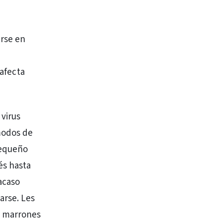
arse en
 afecta
 virus
 modos de
pequeño
és hasta
 acaso
arse. Les
s marrones