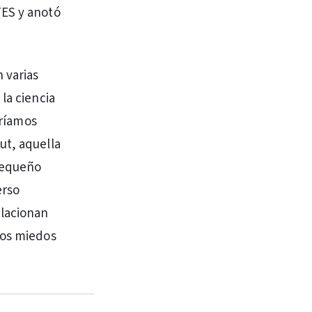
TES y anotó
 varias
la ciencia
dríamos
ut, aquella
pequeño
erso
elacionan
los miedos