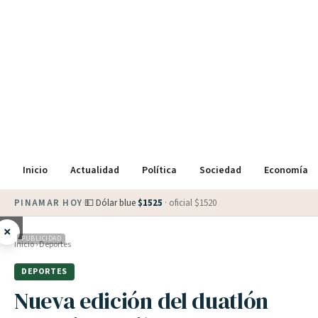
Inicio
Actualidad
Política
Sociedad
Economía
PINAMAR HOY
·
💵 Dólar blue
$
1525
· oficial $
1520
×
PUBLICIDAD
Inicio
›
Deportes
DEPORTES
Nueva edición del duatlón