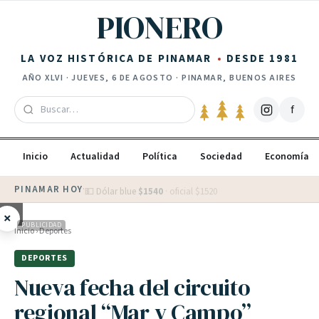
Saltar al contenido
PIONERO
LA VOZ HISTÓRICA DE PINAMAR
DESDE 1981
AÑO
XLVI
·
JUEVES, 6 DE AGOSTO
· PINAMAR, BUENOS AIRES
f
Inicio
Actualidad
Política
Sociedad
Economía
PINAMAR HOY
·
💵 Dólar blue
$
1540
· oficial $
1520
×
PUBLICIDAD
Inicio
›
Deportes
DEPORTES
Nueva fecha del circuito
regional “Mar y Campo”