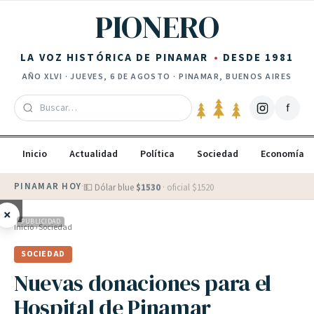
Saltar al contenido
PIONERO
LA VOZ HISTÓRICA DE PINAMAR
DESDE 1981
AÑO
XLVI
·
JUEVES, 6 DE AGOSTO
· PINAMAR, BUENOS AIRES
f
Inicio
Actualidad
Política
Sociedad
Economía
PINAMAR HOY
·
💵 Dólar blue
$
1530
· oficial $
1520
×
PUBLICIDAD
Inicio
›
Sociedad
SOCIEDAD
Nuevas donaciones para el
Hospital de Pinamar