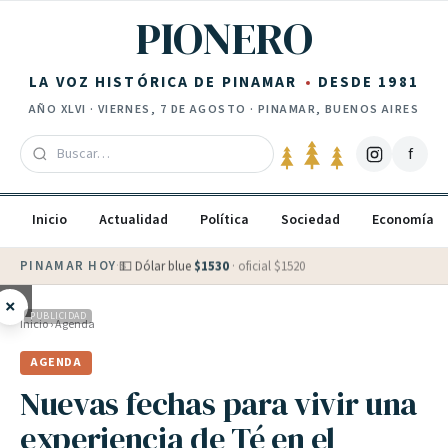
Saltar al contenido
PIONERO
LA VOZ HISTÓRICA DE PINAMAR
DESDE 1981
AÑO
XLVI
·
VIERNES, 7 DE AGOSTO
· PINAMAR, BUENOS AIRES
f
Inicio
Actualidad
Política
Sociedad
Economía
PINAMAR HOY
·
💵 Dólar blue
$
1530
· oficial $
1520
×
PUBLICIDAD
Inicio
›
Agenda
AGENDA
Nuevas fechas para vivir una
experiencia de Té en el