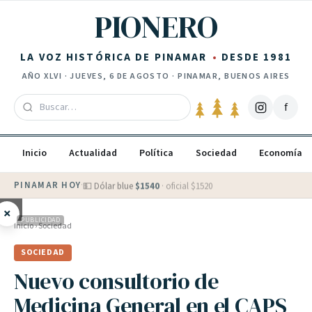
Saltar al contenido
PIONERO
LA VOZ HISTÓRICA DE PINAMAR
DESDE 1981
AÑO
XLVI
·
JUEVES, 6 DE AGOSTO
· PINAMAR, BUENOS AIRES
f
Inicio
Actualidad
Política
Sociedad
Economía
PINAMAR HOY
·
💵 Dólar blue
$
1540
· oficial $
1520
×
PUBLICIDAD
Inicio
›
Sociedad
SOCIEDAD
Nuevo consultorio de
Medicina General en el CAPS