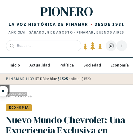
Saltar al contenido
PIONERO
LA VOZ HISTÓRICA DE PINAMAR
DESDE 1981
AÑO
XLVI
·
SÁBADO, 8 DE AGOSTO
· PINAMAR, BUENOS AIRES
f
Inicio
Actualidad
Política
Sociedad
Economía
PINAMAR HOY
·
💵 Dólar blue
$
1525
· oficial $
1520
×
PUBLICIDAD
Inicio
›
Economía
ECONOMÍA
Nuevo Mundo Chevrolet: Una
Experiencia Exclusiva en