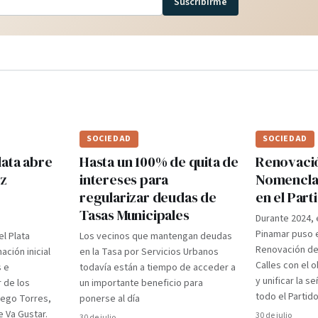
Suscribirme
SOCIEDAD
SOCIEDAD
lata abre
Hasta un 100% de quita de
Renovaci
ez
intereses para
Nomenclad
regularizar deudas de
en el Par
Tasas Municipales
Durante 2024, 
Pinamar puso e
el Plata
Los vecinos que mantengan deudas
Renovación d
ción inicial
en la Tasa por Servicios Urbanos
Calles con el 
s e
todavía están a tiempo de acceder a
y unificar la s
r de los
un importante beneficio para
todo el Partido
iego Torres,
ponerse al día
 Va Gustar.
30 de julio
30 de julio