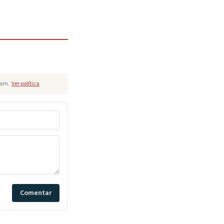
pam.
Ver política
Comentar