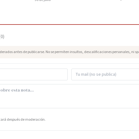
(
0
)
erados antes de publicarse. No se permiten insultos, descalificaciones personales, ni s
icará después de moderación.