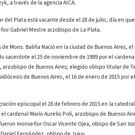
k, a través de la agencia AICA.
r del Plata está vacante desde el 28 de julio, día en que
or Gabriel Mestre arzobispo de La Plata.
s de Mons. Baliña Nació en la ciudad de Buenos Aires, el
o sacerdote el 25 de noviembre de 1989 por el cardena
 arzobispo de Buenos Aires; elegido obispo titular de Te
quidiócesis de Buenos Aires, el 16 de enero de 2015 por e
gración episcopal el 28 de febrero de 2015 en la catedra
 el cardenal Mario Aurelio Poli, arzobispo de Buenos Air
ueron monseñor Oscar Vicente Ojea, obispo de San Isid
Daniel Fernández, obispo de Jujuy.