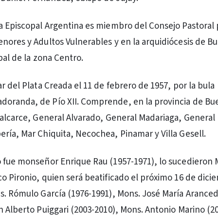
a Episcopal Argentina es miembro del Consejo Pastoral 
nores y Adultos Vulnerables y en la arquidiócesis de Bu
pal de la zona Centro.
r del Plata Creada el 11 de febrero de 1957, por la bula
oranda, de Pío XII. Comprende, en la provincia de Bue
Balcarce, General Alvarado, General Madariaga, General
ría, Mar Chiquita, Necochea, Pinamar y Villa Gesell.
 fue monseñor Enrique Rau (1957-1971), lo sucedieron 
o Pironio, quien será beatificado el próximo 16 de dici
s. Rómulo García (1976-1991), Mons. José María Aranced
n Alberto Puiggari (2003-2010), Mons. Antonio Marino (2