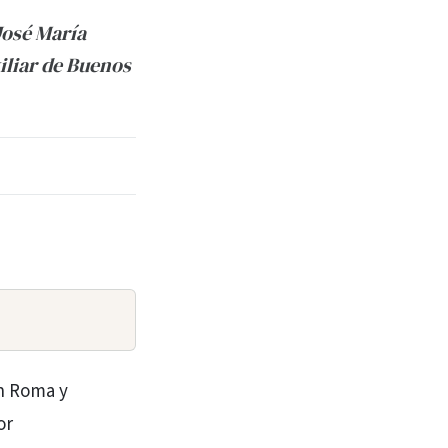
José María
iliar de Buenos
n Roma y
or