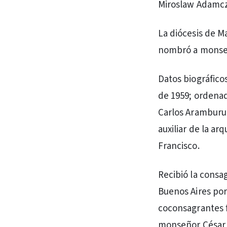
Miroslaw Adamczy
La diócesis de Ma
nombró a monseñ
Datos biográfico
de 1959; ordenad
Carlos Aramburu,
auxiliar de la ar
Francisco.
Recibió la consa
Buenos Aires por
coconsagrantes f
monseñor César 