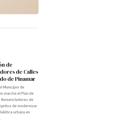
ón de
ores de Calles
tido de Pinamar
el Municipio de
n marcha el Plan de
e Nomencladores de
objetivo de modernizar
eñalética urbana en
.