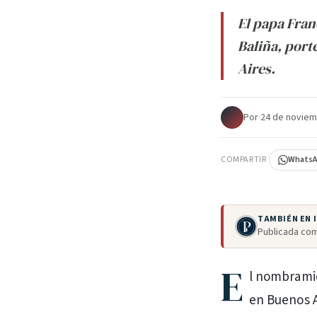
El papa Fran
Baliña, port
Aires.
Por
·
24 de noviem
COMPARTIR
Whats
TAMBIÉN EN
Publicada com
E
l nombrami
en Buenos A