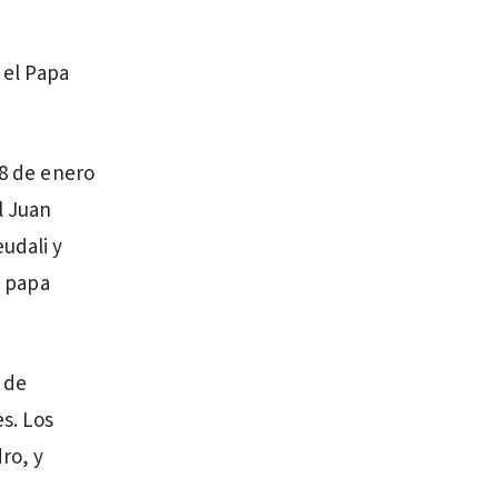
 el Papa
 8 de enero
l Juan
udali y
l papa
l de
es. Los
ro, y