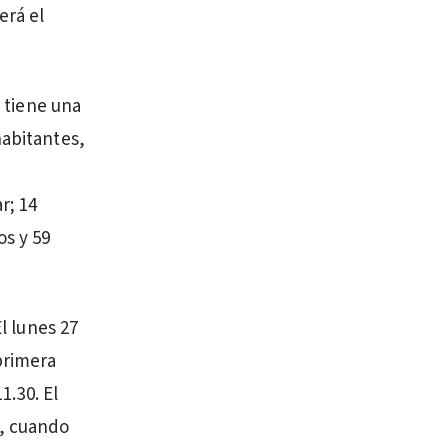
erá el
a tiene una
habitantes,
r; 14
os y 59
l lunes 27
primera
1.30. El
o, cuando