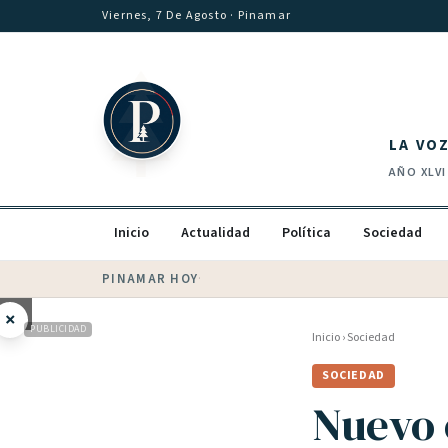
Saltar al contenido
Viernes, 7 De Agosto
· Pinamar
LA VO
AÑO
XLVI
Inicio
Actualidad
Política
Sociedad
PINAMAR HOY
·
💵 Dólar blue
$
1530
· oficial $
1520
×
PUBLICIDAD
Inicio
›
Sociedad
SOCIEDAD
Nuevo 