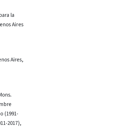
para la
enos Aires
nos Aires,
Mons.
embre
o (1991-
011-2017),