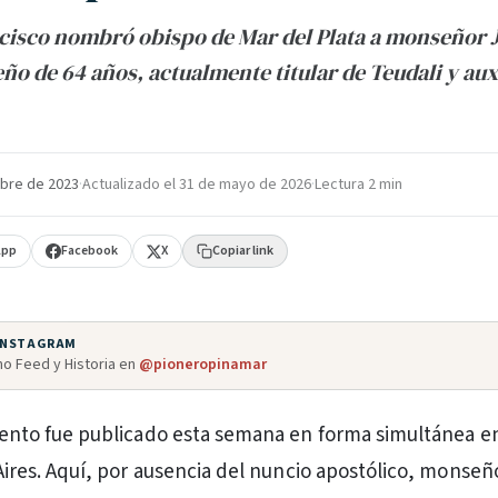
cisco nombró obispo de Mar del Plata a monseñor 
eño de 64 años, actualmente titular de Teudali y aux
bre de 2023
·
Actualizado el
31 de mayo de 2026
·
Lectura 2 min
App
Facebook
X
Copiar link
 INSTAGRAM
o Feed y Historia en
@pioneropinamar
ento fue publicado esta semana en forma simultánea e
ires. Aquí, por ausencia del nuncio apostólico, monseñ